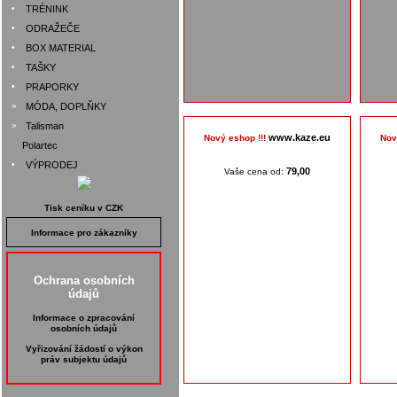
•
TRÉNINK
•
ODRAŽEČE
•
BOX MATERIAL
•
TAŠKY
•
PRAPORKY
»
MÓDA, DOPLŇKY
»
Talisman
www.kaze.eu
Nový eshop !!!
Nov
Polartec
•
VÝPRODEJ
79,00
Vaše cena od:
Tisk ceníku v CZK
Informace pro zákazníky
Ochrana osobních
údajů
Informace o zpracování
osobních údajů
Vyřizování žádostí o výkon
práv subjektu údajů