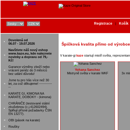
Registrace
Košík
|
Dovolená od
•
06.07 - 19.07.2026
Špičková kvalita přímo od výrobce
Navštivte náš nový eshop
www.kaze.eu, kde naleznete
»
V karate-gi
kaze
startují mistři světa, reprezenta
novinky a dopravu od 79,-
Kč!
Garance výměny zboží nebo
Yohana Sanchez
»
vrácení peněz do 3 měsíců
Mistryně světa v karate WKF
3x mi
bez udání důvodu!
Jsme tu pro Vás více než 30
»
let, za což děkujeme! -----------
--
KARATE GI, KIMONA NA
»
KARATE, DOBOKY - (kimona)
CHRÁNIČE (testované státní
zkušebnou (c.j.412602494).
•
Splňují přísné požadavky ČSN
EN 13277).
»
OBI (pásek na karate)
•
Roušky