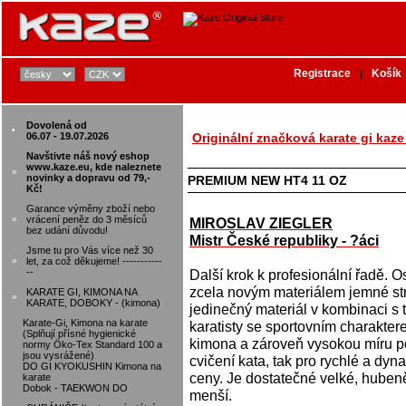
Registrace
Košík
|
Dovolená od
•
06.07 - 19.07.2026
Originální značková karate gi kaze
Navštivte náš nový eshop
www.kaze.eu, kde naleznete
»
novinky a dopravu od 79,-
PREMIUM NEW HT4 11 OZ
Kč!
Garance výměny zboží nebo
»
vrácení peněz do 3 měsíců
MIROSLAV ZIEGLER
bez udání důvodu!
Mistr České republiky - ?áci
Jsme tu pro Vás více než 30
»
let, za což děkujeme! -----------
--
Další krok k profesionální řadě.
zcela novým materiálem jemné st
KARATE GI, KIMONA NA
»
KARATE, DOBOKY - (kimona)
jedinečný materiál v kombinaci s 
Karate-Gi, Kimona na karate
karatisty se sportovním charaktere
(Splňují přísné hygienické
kimona a zároveň vysokou míru po
normy Öko-Tex Standard 100 a
jsou vysrážené)
cvičení kata, tak pro rychlé a dyn
DO GI KYOKUSHIN Kimona na
ceny. Je dostatečné velké, huben
karate
Dobok - TAEKWON DO
menší.