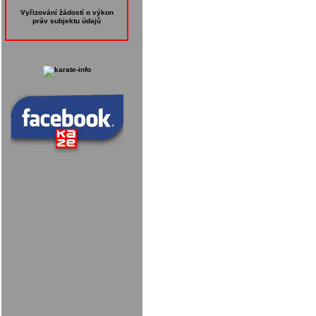
Vyřizování žádostí o výkon
práv subjektu údajů