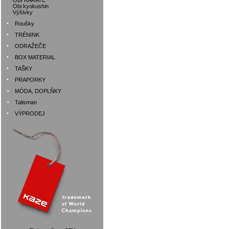
OBI KARATE
Obi kyokushin
Výšivky
•
Roušky
•
TRÉNINK
•
ODRAŽEČE
•
BOX MATERIAL
•
TAŠKY
•
PRAPORKY
»
MÓDA, DOPLŇKY
»
Talisman
•
VÝPRODEJ