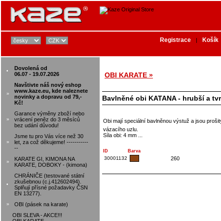
Registrace
Košík
|
Dovolená od
•
06.07 - 19.07.2026
OBI KARATE »
Navštivte náš nový eshop
www.kaze.eu, kde naleznete
»
novinky a dopravu od 79,-
Bavlněné obi KATANA - hrubší a tvr
Kč!
Garance výměny zboží nebo
»
vrácení peněz do 3 měsíců
Obi mají speciální bavlněnou výstuž a jsou proši
bez udání důvodu!
vázacího uzlu.
Síla obi: 4 mm ...
Jsme tu pro Vás více než 30
»
let, za což děkujeme! -----------
--
ID
Barva
30001132
260
KARATE GI, KIMONA NA
»
KARATE, DOBOKY - (kimona)
CHRÁNIČE (testované státní
zkušebnou (c.j.412602494).
•
Splňují přísné požadavky ČSN
EN 13277).
»
OBI (pásek na karate)
OBI SLEVA - AKCE!!!