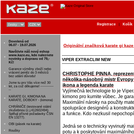
Registrace
Košík
|
Dovolená od
•
06.07 - 19.07.2026
Originální značková karate gi kaze
Navštivte náš nový eshop
www.kaze.eu, kde naleznete
»
novinky a dopravu od 79,-
VIPER EXTRACLIM NEW
Kč!
Garance výměny zboží nebo
»
vrácení peněz do 3 měsíců
CHRISTOPHE PINNA, reprezent
bez udání důvodu!
několika-násobný mistr Evropy
Jsme tu pro Vás více než 30
ikona a legenda karate
»
let, za což děkujeme! -----------
--
Vyjímečná technologie to je Vipe
kimono pro kumite vůbec. Je garan
KARATE GI, KIMONA NA
»
KARATE, DOBOKY - (kimona)
Maximální nároky na použity mater
CHRÁNIČE (testované státní
spolupráce designérů a konstrukt
zkušebnou (c.j.412602494).
•
a funkce. Kdo nezkusil nepochopí
Splňují přísné požadavky ČSN
EN 13277).
»
OBI (pásek na karate)
Jedná se o technicky vyvinutý ma
•
Roušky
potu a k poskytování maximálního