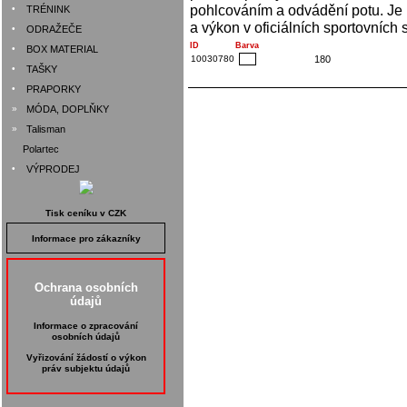
pohlcováním a odvádění potu. Je
•
TRÉNINK
a výkon v oficiálních sportovních 
•
ODRAŽEČE
ID
Barva
•
BOX MATERIAL
10030780
180
•
TAŠKY
•
PRAPORKY
»
MÓDA, DOPLŇKY
»
Talisman
Polartec
•
VÝPRODEJ
Tisk ceníku v CZK
Informace pro zákazníky
Ochrana osobních
údajů
Informace o zpracování
osobních údajů
Vyřizování žádostí o výkon
práv subjektu údajů