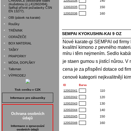
CHRÁNIČE (testované státní
12002034
140
zkušebnou (c.j.412602494).
•
12002035
150
Splňují přísné požadavky ČSN
EN 13277).
12002036
160
»
OBI (pásek na karate)
•
Roušky
•
TRÉNINK
SEMPAI KYOKUSHIN-KAI 9 OZ
•
ODRAŽEČE
Nové karate-gi SEMPAI od firmy K
•
BOX MATERIAL
kvalitní kimono z pevného materiá
•
TAŠKY
míru i těm nejmením. Sedlo kabát
•
PRAPORKY
je staen gumou s jistící nůrou. V 
»
MÓDA, DOPLŇKY
cena je za přispění dotace od fi
»
Talisman
•
VÝPRODEJ
cenové kategorii nejkvalitnějí ki
ID
Barva
Tisk ceníku v CZK
12002041
110
12002042
120
Informace pro zákazníky
12002043
130
12002044
140
Ochrana osobních
12002045
150
údajů
12002046
160
Informace o zpracování
osobních údajů