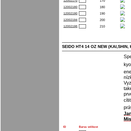
12002170
170
12002180
180
12002190
190
12002194
200
12002196
210
SEIDO HT4 14 OZ NEW (KAI,SHIN,
Spe
kyo
ene
níz
Vyz
tak
prv
cít
prá
Ja
Mis
ID
Barva
velikost