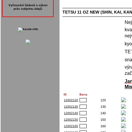
Vyřizování žádostí o výkon
práv subjektu údajů
TETSU 11 OZ NEW (SHIN, KAI, KAN
Nej
kva
nej
kyo
TET
sna
výr
zač
Ja
Mis
ID
Barva
12002120
120
12002130
130
12002140
140
12002150
150
12002160
160