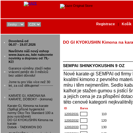
Registrace
Košík
|
Dovolená od
DO GI KYOKUSHIN Kimona na kara
•
06.07 - 19.07.2026
Navštivte náš nový eshop
www.kaze.eu, kde naleznete
»
novinky a dopravu od 79,-
Kč!
SEMPAI SHINKYOKUSHIN 9 OZ
Garance výměny zboží nebo
»
vrácení peněz do 3 měsíců
Nové karate-gi SEMPAI od firmy K
bez udání důvodu!
kvalitní kimono z pevného materiá
Jsme tu pro Vás více než 30
míru i těm nejmenším. Sedlo kabá
»
let, za což děkujeme! -----------
--
kalhot je stažen gumou s jistící 
a jejich cena je za přispění dot
KARATE GI, KIMONA NA
»
KARATE, DOBOKY - (kimona)
této cenové kategorii nejkvalitněj
Karate-Gi, Kimona na karate
ID
Barva
(Splňují přísné hygienické
normy Öko-Tex Standard 100 a
12002031
110
jsou vysrážené)
DO GI KYOKUSHIN Kimona na
12002032
120
karate
Dobok - TAEKWON DO
12002033
130