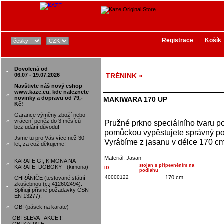
Registrace
Košík
|
Dovolená od
•
06.07 - 19.07.2026
TRÉNINK »
Navštivte náš nový eshop
www.kaze.eu, kde naleznete
»
novinky a dopravu od 79,-
MAKIWARA 170 UP
Kč!
Garance výměny zboží nebo
»
vrácení peněz do 3 měsíců
Pružné prkno speciálního tvaru po
bez udání důvodu!
pomůckou vypěstujete správný poci
Jsme tu pro Vás více než 30
Vyrábíme z jasanu v délce 170 c
»
let, za což děkujeme! -----------
--
Materiál: Jasan
KARATE GI, KIMONA NA
»
stojan s připevněním na
KARATE, DOBOKY - (kimona)
ID
podlahu
40000122
170 cm
CHRÁNIČE (testované státní
zkušebnou (c.j.412602494).
•
Splňují přísné požadavky ČSN
EN 13277).
»
OBI (pásek na karate)
OBI SLEVA - AKCE!!!