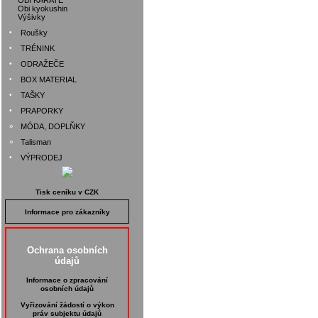
OBI KARATE
Obi kyokushin
Výšivky
•
Roušky
•
TRÉNINK
•
ODRAŽEČE
•
BOX MATERIAL
•
TAŠKY
•
PRAPORKY
»
MÓDA, DOPLŇKY
»
Talisman
•
VÝPRODEJ
Tisk ceníku v CZK
Informace pro zákazníky
Ochrana osobních
údajů
Informace o zpracování
osobních údajů
Vyřizování žádostí o výkon
práv subjektu údajů