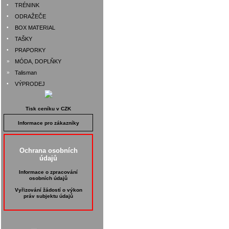
•
TRÉNINK
•
ODRAŽEČE
•
BOX MATERIAL
•
TAŠKY
•
PRAPORKY
»
MÓDA, DOPLŇKY
»
Talisman
•
VÝPRODEJ
Tisk ceníku v CZK
Informace pro zákazníky
Ochrana osobních
údajů
Informace o zpracování
osobních údajů
Vyřizování žádostí o výkon
práv subjektu údajů