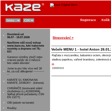
Registrace
Košík
|
Dovolená od
•
06.07 - 19.07.2026
Stravování »
Navštivte náš nový eshop
www.kaze.eu, kde naleznete
»
novinky a dopravu od 79,-
Večeře MENU 1 - hotel Anton 26.01
Kč!
Rajčata s mozzarellou, balsamico octem, olivový
Garance výměny zboží nebo
sladkou paprikou, vařené brambory, zeleninová 
»
vrácení peněz do 3 měsíců
bez udání důvodu!
ID
10000310
Jsme tu pro Vás více než 30
»
let, za což děkujeme! -----------
--
KARATE GI, KIMONA NA
»
KARATE, DOBOKY - (kimona)
CHRÁNIČE (testované státní
zkušebnou (c.j.412602494).
•
Splňují přísné požadavky ČSN
EN 13277).
»
OBI (pásek na karate)
•
Roušky