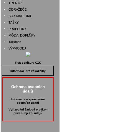
•
TRÉNINK
•
ODRAŽEČE
•
BOX MATERIAL
•
TAŠKY
•
PRAPORKY
»
MÓDA, DOPLŇKY
»
Talisman
•
VÝPRODEJ
Tisk ceníku v CZK
Informace pro zákazníky
Ochrana osobních
údajů
Informace o zpracování
osobních údajů
Vyřizování žádostí o výkon
práv subjektu údajů