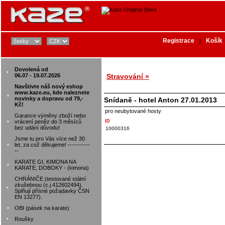
Registrace
Košík
|
Dovolená od
•
06.07 - 19.07.2026
Stravování »
Navštivte náš nový eshop
www.kaze.eu, kde naleznete
»
novinky a dopravu od 79,-
Snídaně - hotel Anton 27.01.2013
Kč!
pro neubytované hosty
Garance výměny zboží nebo
»
vrácení peněz do 3 měsíců
ID
bez udání důvodu!
10000316
Jsme tu pro Vás více než 30
»
let, za což děkujeme! -----------
--
KARATE GI, KIMONA NA
»
KARATE, DOBOKY - (kimona)
CHRÁNIČE (testované státní
zkušebnou (c.j.412602494).
•
Splňují přísné požadavky ČSN
EN 13277).
»
OBI (pásek na karate)
•
Roušky