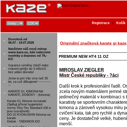
Registrace
Košík
|
Dovolená od
•
06.07 - 19.07.2026
Originální značková karate gi kaze
Navštivte náš nový eshop
www.kaze.eu, kde naleznete
»
novinky a dopravu od 79,-
PREMIUM NEW HT4 11 OZ
Kč!
Garance výměny zboží nebo
»
vrácení peněz do 3 měsíců
MIROSLAV ZIEGLER
bez udání důvodu!
Mistr České republiky - ?áci
Jsme tu pro Vás více než 30
»
let, za což děkujeme! -----------
--
Další krok k profesionální řadě.
zcela novým materiálem jemné st
KARATE GI, KIMONA NA
»
KARATE, DOBOKY - (kimona)
jedinečný materiál v kombinaci s 
Karate-Gi, Kimona na karate
karatisty se sportovním charaktere
(Splňují přísné hygienické
kimona a zároveň vysokou míru po
normy Öko-Tex Standard 100 a
jsou vysrážené)
cvičení kata, tak pro rychlé a dyn
DO GI KYOKUSHIN Kimona na
ceny. Je dostatečné velké, huben
karate
Dobok - TAEKWON DO
menší.