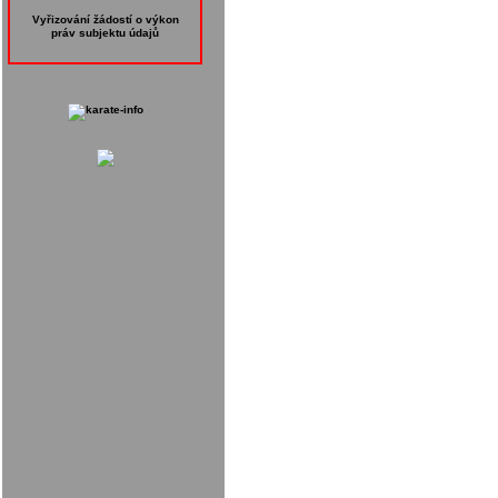
Vyřizování žádostí o výkon
práv subjektu údajů