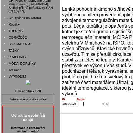
CHRÁNIČE (testované státní
zkušebnou (c.j.412602494).
•
Splňují přísné požadavky ČSN
Lehké pohodlné kimono střihově a
EN 13277).
vyrobeno v bílém provedení optic
»
OBI (pásek na karate)
zdvojené termoregulačním materi
•
Roušky
potu. Léga kabátku je opatřena sp
kalhot je sta?en gumou s jistící šn
•
TRÉNINK
termoregulační materiál MOIRA Pl
•
ODRAŽEČE
veletrhu V Mnichově na ISPO, kde 
•
BOX MATERIAL
svých příznivců. Klasické bavlněn
•
TAŠKY
uzavřou. Tím se přeruší cirkulace
•
PRAPORKY
stabilizaci tělesné teploty. Karate
»
MÓDA, DOPLŇKY
přestávek ve výkonu Vás studí. V
»
Talisman
podchlazení těla a k výraznému sn
problému přichází na světový trh j
•
VÝPRODEJ
zatížené části materiálem UltraLig
ideální termoregulace, s kterou j
Tisk ceníku v CZK
výkonů.
Informace pro zákazníky
ID
Barva
10020125
125
Ochrana osobních
údajů
Informace o zpracování
osobních údajů