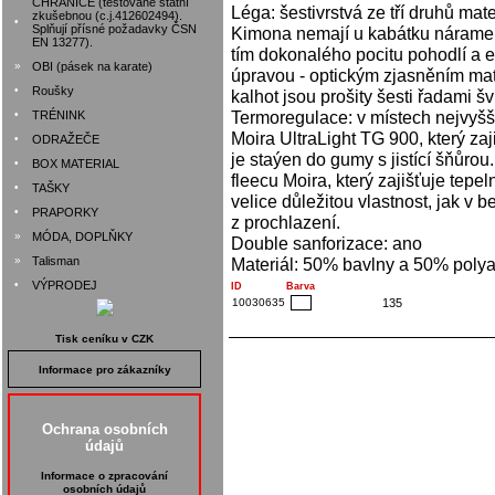
CHRÁNIČE (testované státní
Léga: šestivrstvá ze tří druhů mat
zkušebnou (c.j.412602494).
•
Splňují přísné požadavky ČSN
Kimona nemají u kabátku náramenic
EN 13277).
tím dokonalého pocitu pohodlí a e
»
OBI (pásek na karate)
úpravou - optickým zjasněním mat
•
Roušky
kalhot jsou prošity šesti řadami šv
Termoregulace: v místech nejvyšší
•
TRÉNINK
Moira UltraLight TG 900, který zaj
•
ODRAŽEČE
je staýen do gumy s jistící šňůrou.
•
BOX MATERIAL
fleecu Moira, který zajišťuje tepe
•
TAŠKY
velice důležitou vlastnost, jak v 
•
PRAPORKY
z prochlazení.
»
MÓDA, DOPLŇKY
Double sanforizace: ano
»
Talisman
Materiál: 50% bavlny a 50% poly
•
VÝPRODEJ
ID
Barva
10030635
135
Tisk ceníku v CZK
Informace pro zákazníky
Ochrana osobních
údajů
Informace o zpracování
osobních údajů