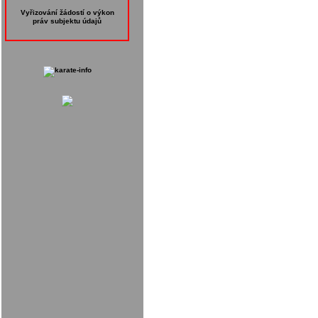
Vyřizování žádostí o výkon
práv subjektu údajů