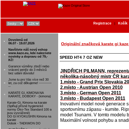
Registrace
Košík
|
Dovolená od
•
06.07 - 19.07.2026
Originální značková karate gi kaze
Navštivte náš nový eshop
www.kaze.eu, kde naleznete
»
novinky a dopravu od 79,-
SPEED HT4 7 OZ NEW
Kč!
Garance výměny zboží nebo
»
vrácení peněz do 3 měsíců
JINDŘICH PILMANN, reprezent
bez udání důvodu!
několika-násobný mistr ČR kar
Jsme tu pro Vás více než 30
1.místo - Grand Prix Slovakia 2
»
let, za což děkujeme! -----------
--
2.místo - Austrian Open 2010
3.místo - German Open 2011
KARATE GI, KIMONA NA
»
KARATE, DOBOKY - (kimona)
3.místo - Budapest Open 2011
Karate-Gi, Kimona na karate
Inovativní model nové generace s
(Splňují přísné hygienické
sportovnímu zápasu - kumite. Rip
normy Öko-Tex Standard 100 a
jsou vysrážené)
model Tsunami. V tomto modelu bu
DO GI KYOKUSHIN Kimona na
Maximální volnost pohybu a snadn
karate
Dobok - TAEKWON DO