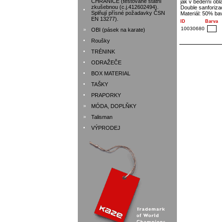
CHRÁNIČE (testované státní
jak v bederní obl
zkušebnou (c.j.412602494).
Double sanforiza
•
Splňují přísné požadavky ČSN
Materiál: 50% ba
EN 13277).
ID
Barva
10030680
»
OBI (pásek na karate)
•
Roušky
•
TRÉNINK
•
ODRAŽEČE
•
BOX MATERIAL
•
TAŠKY
•
PRAPORKY
»
MÓDA, DOPLŇKY
»
Talisman
•
VÝPRODEJ