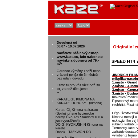
Dovolená od
•
06.07 - 19.07.2026
Originální 
Navštivte náš nový eshop
www.kaze.eu, kde naleznete
»
novinky a dopravu od 79,-
SPEED HT4 
Kč!
Garance výměny zboží nebo
»
vrácení peněz do 3 měsíců
JINDŘICH PILMA
bez udání důvodu!
několika-násobn
1.místo - Grand 
Jsme tu pro Vás více než 30
2.místo - Austr
»
let, za což děkujeme! -----------
3.místo - Germ
--
3.místo - Buda
Inovativní model
KARATE GI, KIMONA NA
Ripstopový mater
»
KARATE, DOBOKY - (kimona)
rychlejší. Maximá
Karate-Gi, Kimona na karate
Léga: šestivrstvá
(Splňují přísné hygienické
Kimona nemají u k
normy Öko-Tex Standard 100 a
exkluzivního vzh
jsou vysrážené)
rukávů, kabátků a
DO GI KYOKUSHIN Kimona na
Termoregulace: v 
karate
zajišťuje dostateč
Dobok - TAEKWON DO
vyroben z termo f