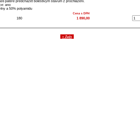
asti páteře předcházet bolestivým stavům z prochlazení.
ce: ano
vlny a 50% polyamidu
Cena s DPH
180
1 890,00