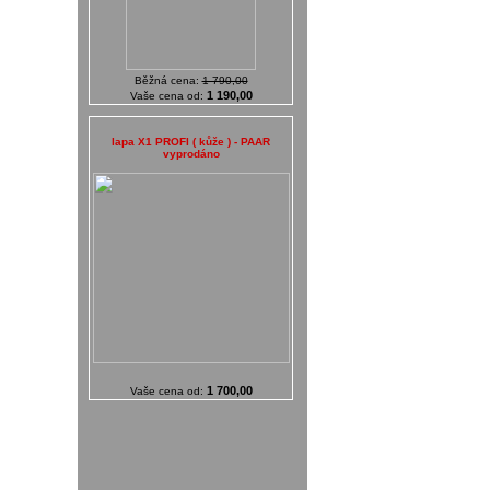
Běžná cena:
1 790,00
1 190,00
Vaše cena od:
lapa X1 PROFI ( kůže ) - PAAR
vyprodáno
1 700,00
Vaše cena od: