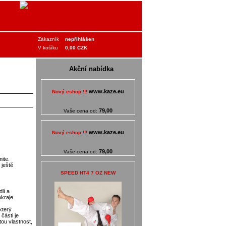
Zákazník
nepřihlášen
V košíku
0,00 CZK
Akční nabídka
www.kaze.eu
Nový eshop !!!
79,00
Vaše cena od:
www.kaze.eu
Nový eshop !!!
79,00
Vaše cena od:
ite.
 ještě
SPEED HT4 7 OZ NEW
lí a
okraje
který
části je
tou vlastnost,