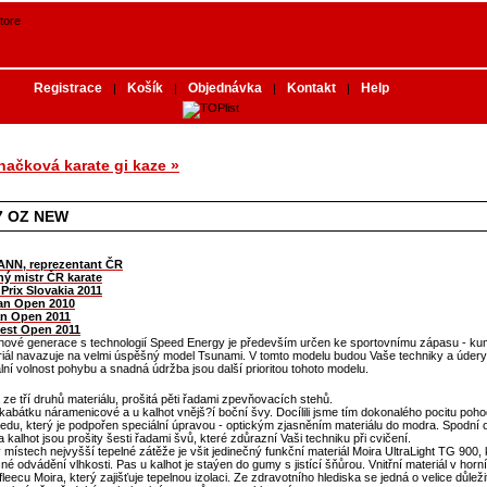
Registrace
Košík
Objednávka
Kontakt
Help
|
|
|
|
značková karate gi kaze »
7 OZ NEW
NN, reprezentant ČR
ý mistr ČR karate
Prix Slovakia 2011
ian Open 2010
an Open 2011
pest Open 2011
 nové generace s technologií Speed Energy je především určen ke sportovnímu zápasu - kum
iál navazuje na velmi úspěšný model Tsunami. V tomto modelu budou Vaše techniky a údery
lní volnost pohybu a snadná údržba jsou další prioritou tohoto modelu.
 ze tří druhů materiálu, prošitá pěti řadami zpevňovacích stehů.
abátku náramenicové a u kalhot vnějš?í boční švy. Docílili jsme tím dokonalého pocitu pohod
ledu, který je podpořen speciální úpravou - optickým zjasněním materiálu do modra. Spodní 
 kalhot jsou prošity šesti řadami švů, které zdůrazní Vaši techniku při cvičení.
místech nejvyšší tepelné zátěže je všit jedinečný funkční materiál Moira UltraLight TG 900, 
né odvádění vlhkosti. Pas u kalhot je staýen do gumy s jistící šňůrou. Vnitřní materiál v horní 
leecu Moira, který zajišťuje tepelnou izolaci. Ze zdravotního hlediska se jedná o velice důleži