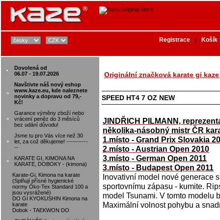
Registrace
Košík
|
Dovolená od
•
06.07 - 19.07.2026
Originální značková karate gi kaze
Navštivte náš nový eshop
www.kaze.eu, kde naleznete
»
novinky a dopravu od 79,-
SPEED HT4 7 OZ NEW
Kč!
Garance výměny zboží nebo
»
vrácení peněz do 3 měsíců
JINDŘICH PILMANN, reprezent
bez udání důvodu!
několika-násobný mistr ČR kar
Jsme tu pro Vás více než 30
1.místo - Grand Prix Slovakia 2
»
let, za což děkujeme! -----------
--
2.místo - Austrian Open 2010
3.místo - German Open 2011
KARATE GI, KIMONA NA
»
KARATE, DOBOKY - (kimona)
3.místo - Budapest Open 2011
Karate-Gi, Kimona na karate
Inovativní model nové generace s
(Splňují přísné hygienické
sportovnímu zápasu - kumite. Rip
normy Öko-Tex Standard 100 a
jsou vysrážené)
model Tsunami. V tomto modelu bu
DO GI KYOKUSHIN Kimona na
Maximální volnost pohybu a snadn
karate
Dobok - TAEKWON DO