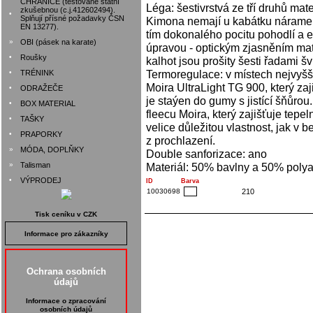
CHRÁNIČE (testované státní
Léga: šestivrstvá ze tří druhů mat
zkušebnou (c.j.412602494).
•
Splňují přísné požadavky ČSN
Kimona nemají u kabátku náramenic
EN 13277).
tím dokonalého pocitu pohodlí a e
»
OBI (pásek na karate)
úpravou - optickým zjasněním mat
•
Roušky
kalhot jsou prošity šesti řadami šv
Termoregulace: v místech nejvyšší
•
TRÉNINK
Moira UltraLight TG 900, který zaj
•
ODRAŽEČE
je staýen do gumy s jistící šňůrou.
•
BOX MATERIAL
fleecu Moira, který zajišťuje tepe
•
TAŠKY
velice důležitou vlastnost, jak v 
•
PRAPORKY
z prochlazení.
»
MÓDA, DOPLŇKY
Double sanforizace: ano
»
Talisman
Materiál: 50% bavlny a 50% poly
•
VÝPRODEJ
ID
Barva
10030698
210
Tisk ceníku v CZK
Informace pro zákazníky
Ochrana osobních
údajů
Informace o zpracování
osobních údajů