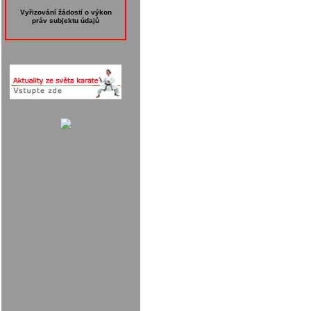
Vyřizování žádostí o výkon
práv subjektu údajů