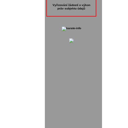
Vyřizování žádostí o výkon
práv subjektu údajů