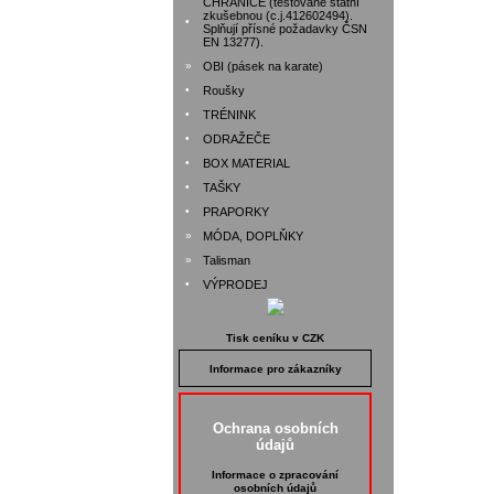
CHRÁNIČE (testované státní
zkušebnou (c.j.412602494).
•
Splňují přísné požadavky ČSN
EN 13277).
»
OBI (pásek na karate)
•
Roušky
•
TRÉNINK
•
ODRAŽEČE
•
BOX MATERIAL
•
TAŠKY
•
PRAPORKY
»
MÓDA, DOPLŇKY
»
Talisman
•
VÝPRODEJ
Tisk ceníku v CZK
Informace pro zákazníky
Ochrana osobních
údajů
Informace o zpracování
osobních údajů