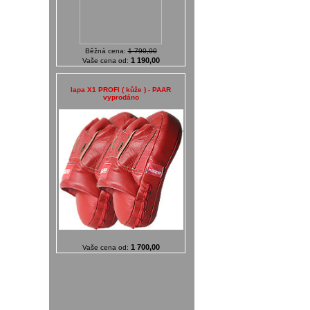
Běžná cena:
1 790,00
1 190,00
Vaše cena od:
lapa X1 PROFI ( kůže ) - PAAR
vyprodáno
1 700,00
Vaše cena od: