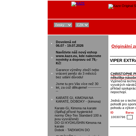
Dovolená od
•
06.07 - 19.07.2026
Originální 
Navštivte náš nový eshop
www.kaze.eu, kde naleznete
»
novinky a dopravu od 79,-
VIPER EXTR
Kč!
Garance výměny zboží nebo
»
vrácení peněz do 3 měsíců
CHRISTOPHE PI
bez udání důvodu!
několika-násobn
Vyjímečná techno
Jsme tu pro Vás více než 30
vysokých nároků n
»
let, za což děkujeme! -----------
příklad spoluprá
--
nepochopí.
KARATE GI, KIMONA NA
»
Jedná se o techn
KARATE, DOBOKY - (kimona)
pohodlí pro spor
pohodu a výkon v
Karate-Gi, Kimona na karate
(Splňují přísné hygienické
ID
Barva
normy Öko-Tex Standard 100 a
10030796
jsou vysrážené)
DO GI KYOKUSHIN Kimona na
karate
Dobok - TAEKWON DO