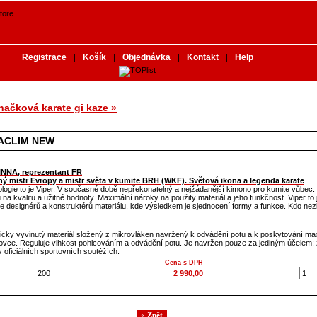
Registrace
Košík
Objednávka
Kontakt
Help
|
|
|
|
značková karate gi kaze »
ACLIM NEW
NNA, reprezentant FR
ý mistr Evropy a mistr světa v kumite BRH (WKF). Světová ikona a legenda karate
logie to je Viper. V současné době nepřekonatelný a nejžádanější kimono pro kumite vůbec.
a kvalitu a užitné hodnoty. Maximální nároky na použity materiál a jeho funkčnost. Viper to
ce designérů a konstruktérů materiálu, kde výsledkem je sjednocení formy a funkce. Kdo nez
icky vyvinutý materiál složený z mikrovláken navržený k odvádění potu a k poskytování ma
tovce. Reguluje vlhkost pohlcováním a odvádění potu. Je navržen pouze za jediným účelem: z
 oficiálních sportovních soutěžích.
Cena s DPH
200
2 990,00