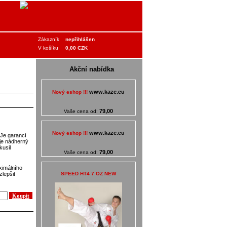
Zákazník
nepřihlášen
V košíku
0,00 CZK
Akční nabídka
www.kaze.eu
Nový eshop !!!
79,00
Vaše cena od:
www.kaze.eu
Nový eshop !!!
 Je garancí
 je nádherný
kusil
79,00
Vaše cena od:
ximálního
SPEED HT4 7 OZ NEW
lepšit