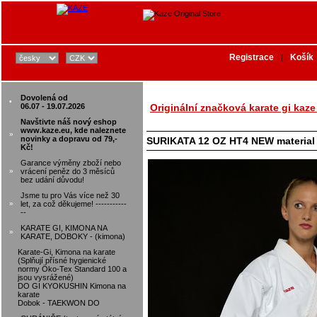
Registrace
Košík
|
Dovolená od
•
06.07 - 19.07.2026
Originální značková karate gi kaze
Navštivte náš nový eshop
www.kaze.eu, kde naleznete
»
novinky a dopravu od 79,-
SURIKATA 12 OZ HT4 NEW material
Kč!
Garance výměny zboží nebo
»
vrácení peněz do 3 měsíců
bez udání důvodu!
Jsme tu pro Vás více než 30
»
let, za což děkujeme! -----------
--
KARATE GI, KIMONA NA
»
KARATE, DOBOKY - (kimona)
Karate-Gi, Kimona na karate
(Splňují přísné hygienické
normy Öko-Tex Standard 100 a
jsou vysrážené)
DO GI KYOKUSHIN Kimona na
karate
Dobok - TAEKWON DO