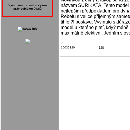
názvem SURIKATA. Tento model re
Vyřizování žádostí o výkon
práv subjektu údajů
nejlepším předpokladem pro dynami
Rebelu s velice příjemným samet
tíhlej?í postavu. Vyvinuto s důra
model u kterého platí, kdy? méně
maximálně efektivní. Jedním slove
ID
10035320
120