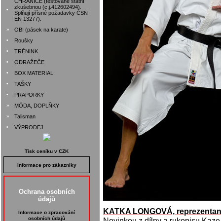
CHRÁNIČE (testované státní
zkušebnou (c.j.412602494).
•
Splňují přísné požadavky ČSN
EN 13277).
»
OBI (pásek na karate)
•
Roušky
•
TRÉNINK
•
ODRAŽEČE
•
BOX MATERIAL
•
TAŠKY
•
PRAPORKY
»
MÓDA, DOPLŇKY
»
Talisman
•
VÝPRODEJ
Tisk ceníku v CZK
Informace pro zákazníky
Ochrana osobních
údajů
KATKA LONGOVÁ, reprezentan
Informace o zpracování
osobních údajů
Novinkou z dílny a rukopisu Kaze