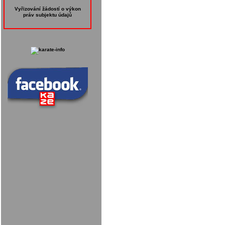
Vyřizování žádostí o výkon
práv subjektu údajů