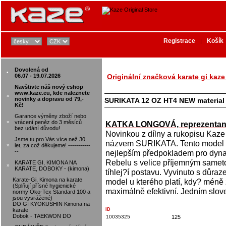
Registrace
Košík
|
Dovolená od
•
06.07 - 19.07.2026
Originální značková karate gi kaze
Navštivte náš nový eshop
www.kaze.eu, kde naleznete
»
novinky a dopravu od 79,-
SURIKATA 12 OZ HT4 NEW material
Kč!
Garance výměny zboží nebo
»
vrácení peněz do 3 měsíců
KATKA LONGOVÁ, reprezentan
bez udání důvodu!
Novinkou z dílny a rukopisu Kaze
Jsme tu pro Vás více než 30
názvem SURIKATA. Tento model re
»
let, za což děkujeme! -----------
--
nejlepším předpokladem pro dynami
Rebelu s velice příjemným samet
KARATE GI, KIMONA NA
»
KARATE, DOBOKY - (kimona)
tíhlej?í postavu. Vyvinuto s důra
Karate-Gi, Kimona na karate
model u kterého platí, kdy? méně
(Splňují přísné hygienické
maximálně efektivní. Jedním slove
normy Öko-Tex Standard 100 a
jsou vysrážené)
DO GI KYOKUSHIN Kimona na
karate
ID
Dobok - TAEKWON DO
10035325
125