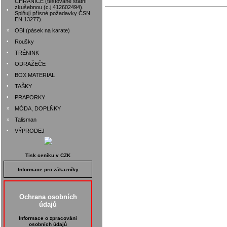
CHRÁNIČE (testované státní
zkušebnou (c.j.412602494).
•
Splňují přísné požadavky ČSN
EN 13277).
»
OBI (pásek na karate)
•
Roušky
•
TRÉNINK
•
ODRAŽEČE
•
BOX MATERIAL
•
TAŠKY
•
PRAPORKY
»
MÓDA, DOPLŇKY
»
Talisman
•
VÝPRODEJ
Tisk ceníku v CZK
Informace pro zákazníky
Ochrana osobních
údajů
Informace o zpracování
osobních údajů