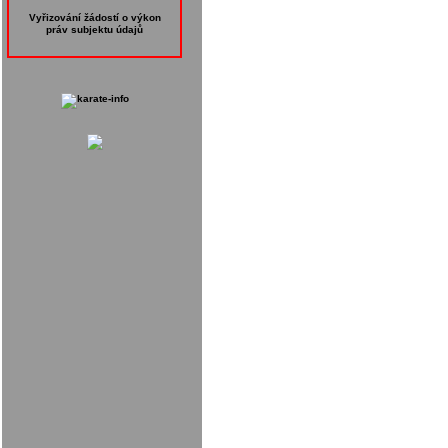
Vyřizování žádostí o výkon
práv subjektu údajů