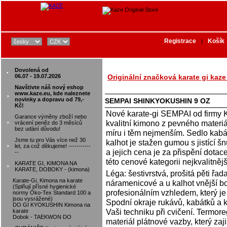
Registrace
Košík
|
Dovolená od
•
06.07 - 19.07.2026
Originální značková karate gi kaz
Navštivte náš nový eshop
www.kaze.eu, kde naleznete
»
novinky a dopravu od 79,-
SEMPAI SHINKYOKUSHIN 9 OZ
Kč!
Nové karate-gi SEMPAI od firmy Ka
Garance výměny zboží nebo
kvalitní kimono z pevného materiá
»
vrácení peněz do 3 měsíců
bez udání důvodu!
míru i těm nejmenším. Sedlo kabá
Jsme tu pro Vás více než 30
kalhot je stažen gumou s jistící š
»
let, za což děkujeme! -----------
a jejich cena je za přispění dot
--
této cenové kategorii nejkvalitněj
KARATE GI, KIMONA NA
»
KARATE, DOBOKY - (kimona)
Léga: šestivrstvá, prošitá pěti ř
Karate-Gi, Kimona na karate
náramenicové a u kalhot vnější bo
(Splňují přísné hygienické
profesionálním vzhledem, který j
normy Öko-Tex Standard 100 a
jsou vysrážené)
Spodní okraje rukávů, kabátků a ka
DO GI KYOKUSHIN Kimona na
Vaši techniku při cvičení. Termore
karate
Dobok - TAEKWON DO
materiál plátnové vazby, který zaj