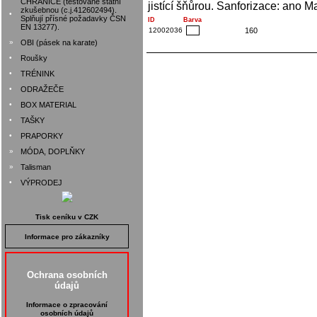
CHRÁNIČE (testované státní
jistící šňůrou. Sanforizace: ano 
zkušebnou (c.j.412602494).
•
Splňují přísné požadavky ČSN
ID
Barva
EN 13277).
12002036
160
»
OBI (pásek na karate)
•
Roušky
•
TRÉNINK
•
ODRAŽEČE
•
BOX MATERIAL
•
TAŠKY
•
PRAPORKY
»
MÓDA, DOPLŇKY
»
Talisman
•
VÝPRODEJ
Tisk ceníku v CZK
Informace pro zákazníky
Ochrana osobních
údajů
Informace o zpracování
osobních údajů