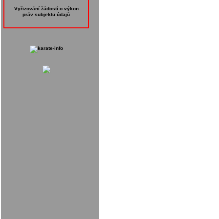
Vyřizování žádostí o výkon
práv subjektu údajů