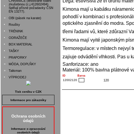
Léga: estivrstvá ze tří druhů mate
CHRÁNIČE (testované státní
zkušebnou (c.j.412602494).
•
Splňují přísné požadavky ČSN
Kimona mají u kabátku náramenicov
EN 13277).
pohodlí v kombinaci s profesioná
»
OBI (pásek na karate)
optického zjasnění do modra. Spod
•
Roušky
třemi řadami vů, které zdůrazní Va
•
TRÉNINK
•
ODRAŽEČE
Kimona mají vyité japonským pís
•
BOX MATERIAL
Termoregulace: v místech nejvyí te
•
TAŠKY
zajiuje odvádění vlhkosti. Pas u kal
•
PRAPORKY
Sanforizace: ano
»
MÓDA, DOPLŇKY
Materiál: 100% bavlna plátnové v
»
Talisman
ID
Barva
•
VÝPRODEJ
12002120
120
Tisk ceníku v CZK
Informace pro zákazníky
Ochrana osobních
údajů
Informace o zpracování
osobních údajů