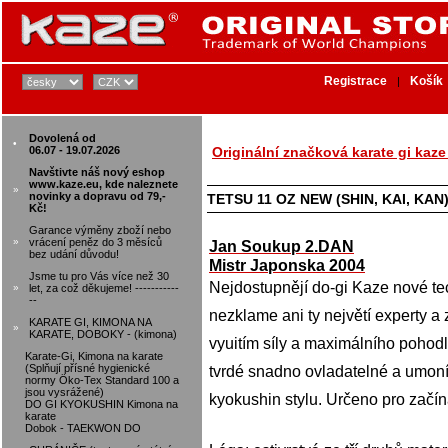
Registrace
Košík
|
Dovolená od
•
06.07 - 19.07.2026
Originální značková karate gi kaz
Navštivte náš nový eshop
www.kaze.eu, kde naleznete
»
novinky a dopravu od 79,-
TETSU 11 OZ NEW (SHIN, KAI, KAN
Kč!
Garance výměny zboží nebo
»
vrácení peněz do 3 měsíců
Jan Soukup 2.DAN
bez udání důvodu!
Mistr Japonska 2004
Jsme tu pro Vás více než 30
Nejdostupnějí do-gi Kaze nové te
»
let, za což děkujeme! -----------
--
nezklame ani ty největí experty a
KARATE GI, KIMONA NA
»
KARATE, DOBOKY - (kimona)
vyuitím síly a maximálního pohod
Karate-Gi, Kimona na karate
(Splňují přísné hygienické
tvrdé snadno ovladatelné a umoní
normy Öko-Tex Standard 100 a
jsou vysrážené)
kyokushin stylu. Určeno pro začínaj
DO GI KYOKUSHIN Kimona na
karate
Dobok - TAEKWON DO