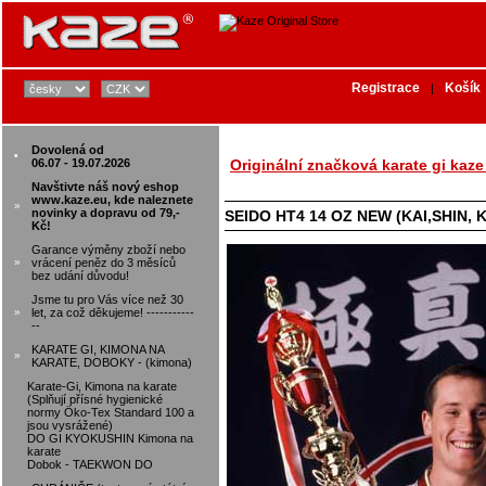
Registrace
Košík
|
Dovolená od
•
06.07 - 19.07.2026
Originální značková karate gi kaz
Navštivte náš nový eshop
www.kaze.eu, kde naleznete
»
novinky a dopravu od 79,-
SEIDO HT4 14 OZ NEW (KAI,SHIN, 
Kč!
Garance výměny zboží nebo
»
vrácení peněz do 3 měsíců
bez udání důvodu!
Jsme tu pro Vás více než 30
»
let, za což děkujeme! -----------
--
KARATE GI, KIMONA NA
»
KARATE, DOBOKY - (kimona)
Karate-Gi, Kimona na karate
(Splňují přísné hygienické
normy Öko-Tex Standard 100 a
jsou vysrážené)
DO GI KYOKUSHIN Kimona na
karate
Dobok - TAEKWON DO