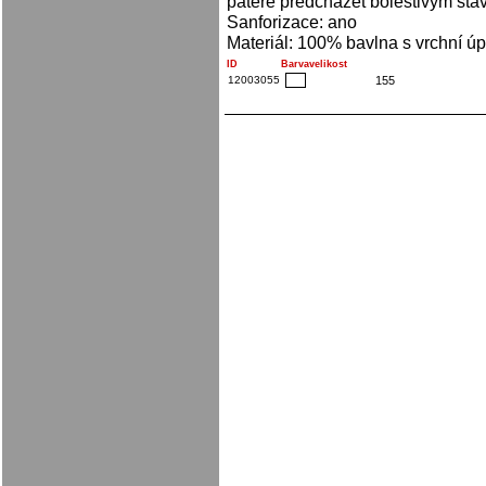
páteře předcházet bolestivým sta
Sanforizace: ano
Materiál: 100% bavlna s vrchní ú
ID
Barva
velikost
12003055
155