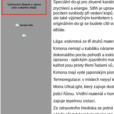
Speciální do-gi pro zkuené karatis
Vyřizování žádostí o výkon
zrychlení a energie. Střih je upr
práv subjektu údajů
pocitem svobody při vedení kopů.
ale také výjimečným komfortem s 
originálním do-gi se budete cítit 
děláte.
Léga: estivrstvá ze tří druhů mate
Kimona nemají u kabátku náramenico
dokonalého pocitu pohodlí a exklu
úpravou - optickým zjasněním mat
kalhot jsou proity třemi řadami vů
Kimona mají vyité japonským pís
Termoregulace: v místech nejvyí t
Moira UltraLight, který zajiuje d
jistící ňůrou. Vnitřní materiál v h
zajiuje tepelnou izolaci.
Ze zdravotního hlediska se jedná o 