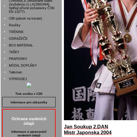
CHRÁNIČE (testované státní
zkušebnou (c.j.412602494).
•
Splňují přísné požadavky ČSN
EN 13277).
»
OBI (pásek na karate)
•
Roušky
•
TRÉNINK
•
ODRAŽEČE
•
BOX MATERIAL
•
TAŠKY
•
PRAPORKY
»
MÓDA, DOPLŇKY
»
Talisman
•
VÝPRODEJ
Tisk ceníku v CZK
Informace pro zákazníky
Ochrana osobních
údajů
Jan Soukup 2.DAN
Mistr Japonska 2004
Informace o zpracování
osobních údajů