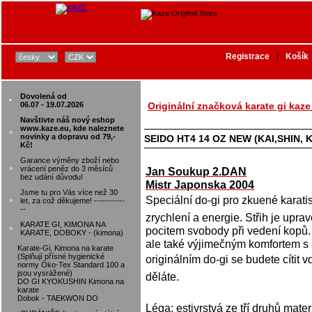
Registrace
Košík
|
Dovolená od
•
06.07 - 19.07.2026
Originální značková karate gi kaz
Navštivte náš nový eshop
www.kaze.eu, kde naleznete
»
novinky a dopravu od 79,-
SEIDO HT4 14 OZ NEW (KAI,SHIN, 
Kč!
Garance výměny zboží nebo
»
vrácení peněz do 3 měsíců
Jan Soukup 2.DAN
bez udání důvodu!
Mistr Japonska 2004
Jsme tu pro Vás více než 30
Speciální do-gi pro zkuené karatis
»
let, za což děkujeme! -----------
--
zrychlení a energie. Střih je upr
KARATE GI, KIMONA NA
»
pocitem svobody při vedení kopů.
KARATE, DOBOKY - (kimona)
ale také výjimečným komfortem s 
Karate-Gi, Kimona na karate
(Splňují přísné hygienické
originálním do-gi se budete cítit 
normy Öko-Tex Standard 100 a
jsou vysrážené)
děláte.
DO GI KYOKUSHIN Kimona na
karate
Dobok - TAEKWON DO
Léga: estivrstvá ze tří druhů mate