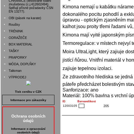
CHRÁNIČE (testované státní
zkušebnou (c.j.412602494).
Kimona nemají u kabátku náramenico
•
Splňují přísné požadavky ČSN
EN 13277).
dokonalého pocitu pohodlí a exklu
»
OBI (pásek na karate)
úpravou - optickým zjasněním mat
•
Roušky
kalhot jsou proity třemi řadami vů
•
TRÉNINK
Kimona mají vyité japonským pís
•
ODRAŽEČE
Termoregulace: v místech nejvyí t
•
BOX MATERIAL
Moira UltraLight, který zajiuje d
•
TAŠKY
•
PRAPORKY
jistící ňůrou. Vnitřní materiál v h
»
MÓDA, DOPLŇKY
zajiuje tepelnou izolaci.
»
Talisman
Ze zdravotního hlediska se jedná o 
•
VÝPRODEJ
páteře předcházet bolestivým sta
Sanforizace: ano
Tisk ceníku v CZK
Materiál: 100% bavlna s vrchní ú
Informace pro zákazníky
ID
Barva
velikost
12003105
205
Ochrana osobních
údajů
Informace o zpracování
osobních údajů