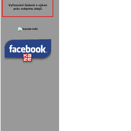
Vyřizování žádostí o výkon
práv subjektu údajů