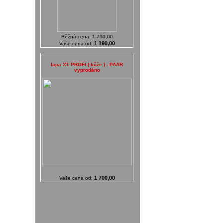
Běžná cena:
1 790,00
1 190,00
Vaše cena od:
lapa X1 PROFI ( kůže ) - PAAR
vyprodáno
1 700,00
Vaše cena od: