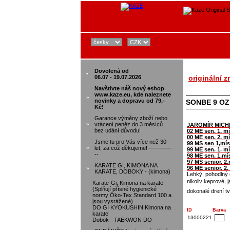
Dovolená od
•
06.07 - 19.07.2026
originální 
Navštivte náš nový eshop
www.kaze.eu, kde naleznete
»
novinky a dopravu od 79,-
SONBE 9 OZ
Kč!
Garance výměny zboží nebo
»
vrácení peněz do 3 měsíců
JAROMÍR MICH
bez udání důvodu!
02 ME sen. 1. m
00 ME sen. 2. mí
Jsme tu pro Vás více než 30
99 MS sen 1,mís
»
let, za což děkujeme! -----------
99 ME sen. 1. mí
--
98 ME sen. 1.mí
97 MS senior. 2
KARATE GI, KIMONA NA
96 ME senior. 2. 
»
KARATE, DOBOKY - (kimona)
Lehký, pohodlný 
nikoliv keprové, 
Karate-Gi, Kimona na karate
(Splňují přísné hygienické
dokonalé drení 
normy Öko-Tex Standard 100 a
jsou vysrážené)
DO GI KYOKUSHIN Kimona na
ID
Barva
karate
13000221
Dobok - TAEKWON DO