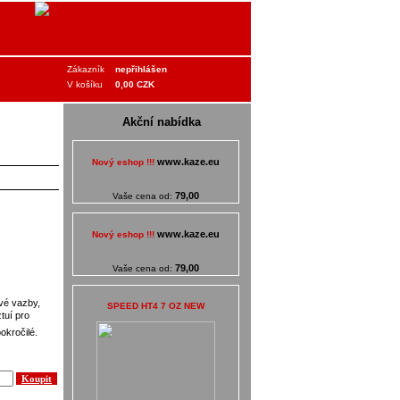
Zákazník
nepřihlášen
V košíku
0,00 CZK
Akční nabídka
www.kaze.eu
Nový eshop !!!
79,00
Vaše cena od:
www.kaze.eu
Nový eshop !!!
79,00
Vaše cena od:
vé vazby,
SPEED HT4 7 OZ NEW
uí pro
okročilé.