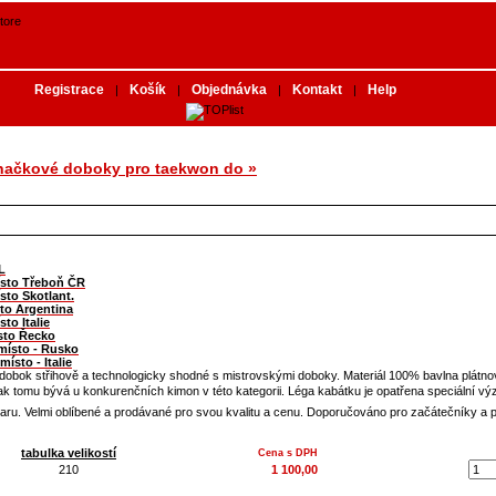
Registrace
Košík
Objednávka
Kontakt
Help
|
|
|
|
značkové doboky pro taekwon do »
L
ísto Třeboň ČR
sto Skotlant.
to Argentina
sto Italie
sto Řecko
.místo - Rusko
místo - Italie
dobok střihově a technologicky shodné s mistrovskými doboky. Materiál 100% bavlna plátno
jak tomu bývá u konkurenčních kimon v této kategorii. Léga kabátku je opatřena speciální výzt
tvaru. Velmi oblíbené a prodávané pro svou kvalitu a cenu. Doporučováno pro začátečníky a p
tabulka velikostí
Cena s DPH
210
1 100,00