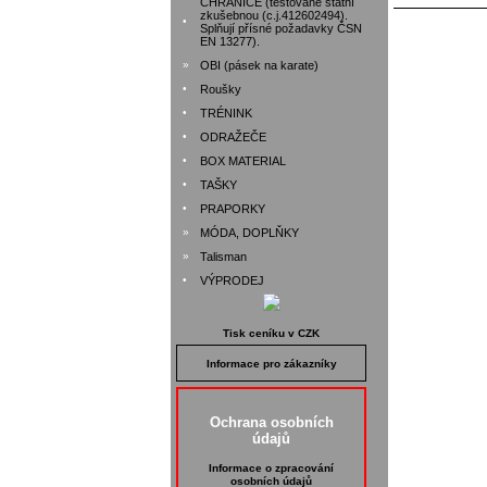
CHRÁNIČE (testované státní
zkušebnou (c.j.412602494).
•
Splňují přísné požadavky ČSN
EN 13277).
»
OBI (pásek na karate)
•
Roušky
•
TRÉNINK
•
ODRAŽEČE
•
BOX MATERIAL
•
TAŠKY
•
PRAPORKY
»
MÓDA, DOPLŇKY
»
Talisman
•
VÝPRODEJ
Tisk ceníku v CZK
Informace pro zákazníky
Ochrana osobních
údajů
Informace o zpracování
osobních údajů