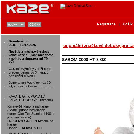
Registrace
Košík
|
Dovolená od
•
06.07 - 19.07.2026
originální značkové doboky pro t
Navštivte náš nový eshop
www.kaze.eu, kde naleznete
»
novinky a dopravu od 79,-
SABOM 3000 HT 8 OZ
Kč!
Garance výměny zboží nebo
»
vrácení peněz do 3 měsíců
bez udání důvodu!
Jsme tu pro Vás více než 30
»
let, za což děkujeme! -----------
--
KARATE GI, KIMONA NA
»
KARATE, DOBOKY - (kimona)
Karate-Gi, Kimona na karate
(Splňují přísné hygienické
normy Öko-Tex Standard 100 a
jsou vysrážené)
DO GI KYOKUSHIN Kimona na
karate
Dobok - TAEKWON DO