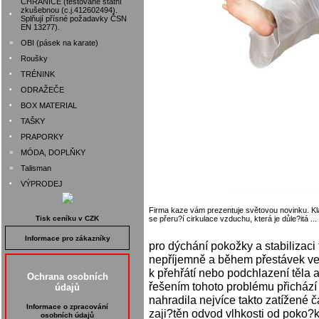
CHRÁNIČE (testované státní
zkušebnou (c.j.412602494).
•
Splňují přísné požadavky ČSN
EN 13277).
»
OBI (pásek na karate)
•
Roušky
•
TRÉNINK
•
ODRAŽEČE
•
BOX MATERIAL
•
TAŠKY
•
PRAPORKY
»
MÓDA, DOPLŇKY
»
Talisman
•
VÝPRODEJ
Firma kaze vám prezentuje světovou novinku. Kl
Tisk ceníku v CZK
se přeru?í cirkulace vzduchu, která je důle?itá ...
Informace pro zákazníky
pro dýchání pokožky a stabilizaci t
nepříjemně a během přestávek ve
k přehřátí nebo podchlazení těla 
Ochrana osobních
řešením tohoto problému přichází n
údajů
nahradila nejvíce takto zatížené 
Informace o zpracování
zaji?těn odvod vlhkosti od poko?k
osobních údajů