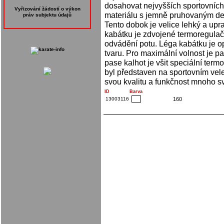
dosahovat nejvyšších sportovníc
Vyřizování žádostí o výkon
materiálu s jemně pruhovaným de
práv subjektu údajů
Tento dobok je velice lehký a up
kabátku je zdvojené termoregula
odvádění potu. Léga kabátku je op
tvaru. Pro maximální volnost je pa
pase kalhot je všit speciální ter
byl představen na sportovním vele
svou kvalitu a funkčnost mnoho sv
ID
Barva
13003116
160