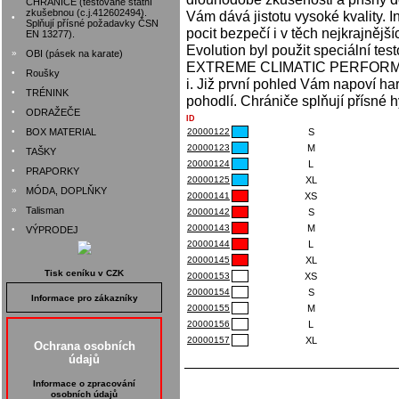
CHRÁNIČE (testované státní
zkušebnou (c.j.412602494).
Vám dává jistotu vysoké kvality. I
•
Splňují přísné požadavky ČSN
pocit bezpečí i v těch nejkrajnějš
EN 13277).
Evolution byl použit speciální tes
»
OBI (pásek na karate)
EXTREME CLIMATIC PERFORMACE, 
•
Roušky
i. Již první pohled Vám napoví ha
•
TRÉNINK
pohodlí. Chrániče splňují přísné
•
ODRAŽEČE
ID
•
BOX MATERIAL
20000122
S
20000123
M
•
TAŠKY
20000124
L
•
PRAPORKY
20000125
XL
»
MÓDA, DOPLŇKY
20000141
XS
»
Talisman
20000142
S
20000143
M
•
VÝPRODEJ
20000144
L
20000145
XL
Tisk ceníku v CZK
20000153
XS
20000154
S
Informace pro zákazníky
20000155
M
20000156
L
20000157
XL
Ochrana osobních
údajů
Informace o zpracování
osobních údajů