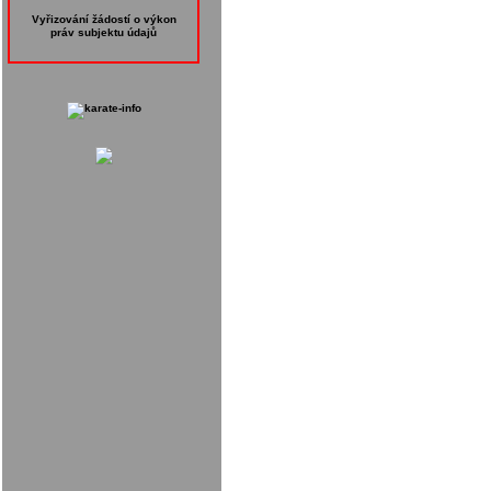
Vyřizování žádostí o výkon
práv subjektu údajů