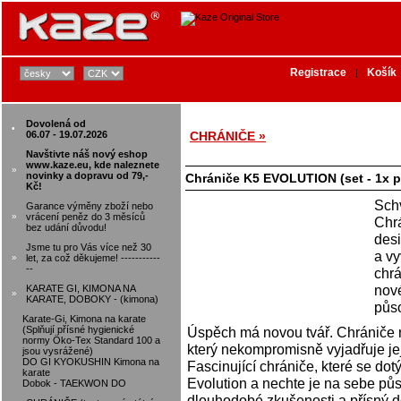
Registrace
Košík
|
Dovolená od
•
06.07 - 19.07.2026
CHRÁNIČE »
Navštivte náš nový eshop
www.kaze.eu, kde naleznete
»
novinky a dopravu od 79,-
Chrániče K5 EVOLUTION (set - 1x 
Kč!
Sch
Garance výměny zboží nebo
»
vrácení peněz do 3 měsíců
Chrá
bez udání důvodu!
desi
Jsme tu pro Vás více než 30
a vy
»
let, za což děkujeme! -----------
--
chrá
nové
KARATE GI, KIMONA NA
»
KARATE, DOBOKY - (kimona)
půso
Karate-Gi, Kimona na karate
(Splňují přísné hygienické
Úspěch má novou tvář. Chrániče n
normy Öko-Tex Standard 100 a
který nekompromisně vyjadřuje jej
jsou vysrážené)
DO GI KYOKUSHIN Kimona na
Fascinující chrániče, které se do
karate
Evolution a nechte je na sebe půs
Dobok - TAEKWON DO
dlouhodobé zkušenosti a přísný d