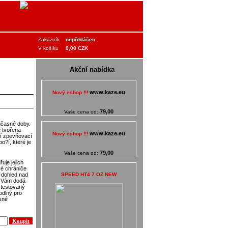
Zákazník
nepřihlášen
V košíku
0,00 CZK
Akční nabídka
www.kaze.eu
Nový eshop !!!
79,00
Vaše cena od:
učasné doby.
 tvořena
www.kaze.eu
Nový eshop !!!
í zpevňovací
o?í, které je
79,00
Vaše cena od:
uje jejich
vé chrániče
SPEED HT4 7 OZ NEW
ý dohled nad
ny Vám dodá
í testovaný
odlný pro
ísné