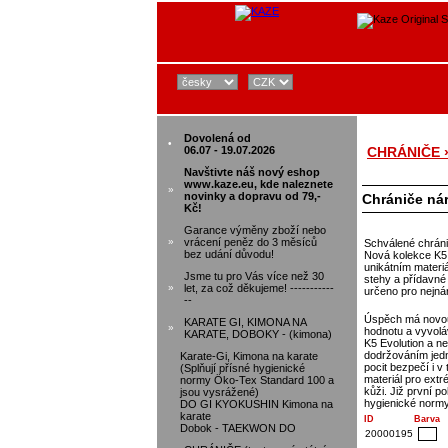
Dovolená od
•
06.07 - 19.07.2026
CHRÁNIČE 
Navštivte náš nový eshop
www.kaze.eu, kde naleznete
»
novinky a dopravu od 79,-
Chrániče n
Kč!
Garance výměny zboží nebo
»
vrácení peněz do 3 měsíců
Schválené chráni
bez udání důvodu!
Nová kolekce K5
unikátním mater
Jsme tu pro Vás více než 30
stehy a přídavné
»
let, za což děkujeme! -----------
určeno pro nejná
--
Úspěch má novou 
KARATE GI, KIMONA NA
»
hodnotu a vyvoláv
KARATE, DOBOKY - (kimona)
K5 Evolution a ne
dodržováním jedno
Karate-Gi, Kimona na karate
pocit bezpečí i v
(Splňují přísné hygienické
materiál pro ex
normy Öko-Tex Standard 100 a
kůži. Již první p
jsou vysrážené)
hygienické norm
DO GI KYOKUSHIN Kimona na
karate
ID
Barva
Dobok - TAEKWON DO
20000195