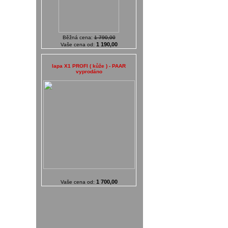
Běžná cena:
1 790,00
1 190,00
Vaše cena od:
lapa X1 PROFI ( kůže ) - PAAR
vyprodáno
1 700,00
Vaše cena od: