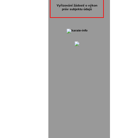
Vyřizování žádostí o výkon
práv subjektu údajů