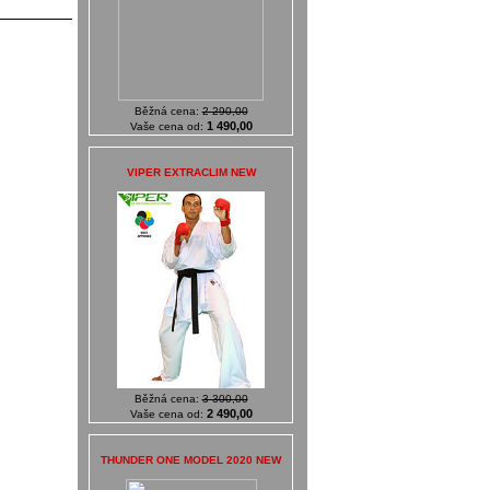
Běžná cena:
2 290,00
1 490,00
Vaše cena od:
VIPER EXTRACLIM NEW
Běžná cena:
3 300,00
2 490,00
Vaše cena od:
THUNDER ONE MODEL 2020 NEW