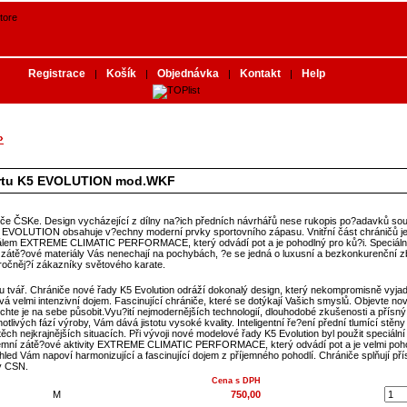
Registrace
Košík
Objednávka
Kontakt
Help
|
|
|
|
»
ártu K5 EVOLUTION mod.WKF
če ČSKe. Design vycházející z dílny na?ich předních návrhářů nese rukopis po?adavků so
 EVOLUTION obsahuje v?echny moderní prvky sportovního zápasu. Vnitřní část chráničů je
iálem EXTREME CLIMATIC PERFORMACE, který odvádí pot a je pohodlný pro ků?i. Speciáln
 zátě?ové materiály Vás nenechají na pochybách, ?e se jedná o luxusní a bezkonkurenční zb
ročněj?í zákazníky světového karate.
tvář. Chrániče nové řady K5 Evolution odráží dokonalý design, který nekompromisně vyjadř
á velmi intenzivní dojem. Fascinující chrániče, které se dotýkají Vašich smyslů. Objevte no
chte je na sebe působit.Vyu?ití nejmodernějších technologií, dlouhodobé zkušenosti a přísn
tlivých fází výroby, Vám dává jistotu vysoké kvality. Inteligentní ře?ení přední tlumící stě
 těch nejkrajnějších situacích. Při vývoji nové modelové řady K5 Evolution byl použit speciáln
trémní zátě?ové aktivity EXTREME CLIMATIC PERFORMACE, který odvádí pot a je velmi poh
ohled Vám napoví harmonizující a fascinující dojem z příjemného pohodlí. Chrániče splňují př
y CSN.
Cena s DPH
M
750,00