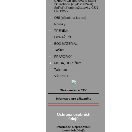
CHRÁNIČE (testované státní
zkušebnou (c.j.412602494).
•
Splňují přísné požadavky ČSN
EN 13277).
»
OBI (pásek na karate)
•
Roušky
•
TRÉNINK
•
ODRAŽEČE
•
BOX MATERIAL
•
TAŠKY
•
PRAPORKY
»
MÓDA, DOPLŇKY
»
Talisman
•
VÝPRODEJ
Tisk ceníku v CZK
Informace pro zákazníky
Ochrana osobních
údajů
Informace o zpracování
osobních údajů