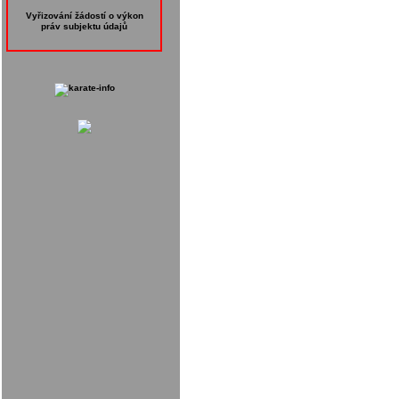
Vyřizování žádostí o výkon
práv subjektu údajů