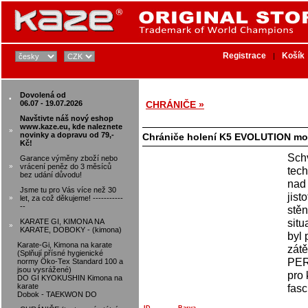
Registrace
Košík
|
Dovolená od
•
06.07 - 19.07.2026
CHRÁNIČE »
Navštivte náš nový eshop
www.kaze.eu, kde naleznete
»
novinky a dopravu od 79,-
Chrániče holení K5 EVOLUTION m
Kč!
Sch
Garance výměny zboží nebo
»
vrácení peněz do 3 měsíců
tech
bez udání důvodu!
nad 
Jsme tu pro Vás více než 30
jist
»
let, za což děkujeme! -----------
--
stěn
situ
KARATE GI, KIMONA NA
»
KARATE, DOBOKY - (kimona)
byl 
Karate-Gi, Kimona na karate
zát
(Splňují přísné hygienické
PER
normy Öko-Tex Standard 100 a
jsou vysrážené)
pro 
DO GI KYOKUSHIN Kimona na
karate
fasc
Dobok - TAEKWON DO