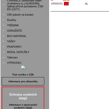
ID
Barva
CHRÁNIČE (testované státní
zkušebnou (c.j.412602494).
20000231
XL
•
Splňují přísné požadavky ČSN
EN 13277).
»
OBI (pásek na karate)
•
Roušky
•
TRÉNINK
•
ODRAŽEČE
•
BOX MATERIAL
•
TAŠKY
•
PRAPORKY
»
MÓDA, DOPLŇKY
»
Talisman
•
VÝPRODEJ
Tisk ceníku v CZK
Informace pro zákazníky
Ochrana osobních
údajů
Informace o zpracování
osobních údajů