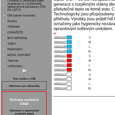
CHRÁNIČE (testované státní
generace s rozpěrnými vlákny dl
zkušebnou (c.j.412602494).
•
Splňují přísné požadavky ČSN
přebytečné teplo ve formě potu. Ch
EN 13277).
Technologicky jsou přizpůsobeny 
»
OBI (pásek na karate)
přiléhaly. Výrobky jsou průbě?ně 
•
Roušky
označeny jako hygienicky nezáva
•
TRÉNINK
opravdovým světovým unikátem.
•
ODRAŽEČE
ID
20001106
S
•
BOX MATERIAL
20001107
M
•
TAŠKY
20001108
L
•
PRAPORKY
20001109
XL
»
MÓDA, DOPLŇKY
20001111
S
»
Talisman
20001112
M
20001113
L
•
VÝPRODEJ
20001114
XL
20001121
S
Tisk ceníku v CZK
20001122
M
20001123
L
Informace pro zákazníky
20001124
XL
Ochrana osobních
údajů
Informace o zpracování
osobních údajů