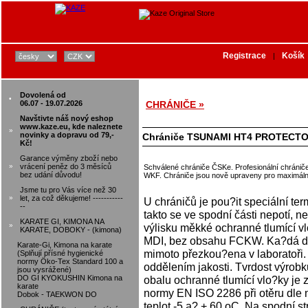
Registrace
Košík
|
Dovolená od
•
06.07 - 19.07.2026
CHRÁNIČE »
Navštivte náš nový eshop
www.kaze.eu, kde naleznete
»
novinky a dopravu od 79,-
Chrániče TSUNAMI HT4 PROTECT
Kč!
Garance výměny zboží nebo
»
vrácení peněz do 3 měsíců
Schválené chrániče ČSKe. Profesionální chránič
bez udání důvodu!
WKF. Chrániče jsou nově upraveny pro maximální
Jsme tu pro Vás více než 30
»
let, za což děkujeme! -----------
U chráničů je pou?it speciální te
--
takto se ve spodní části nepotí, n
KARATE GI, KIMONA NA
»
výlisku měkké ochranné tlumící 
KARATE, DOBOKY - (kimona)
MDI, bez obsahu FCKW. Ka?dá dod
Karate-Gi, Kimona na karate
mimoto přezkou?ena v laboratoři.
(Splňují přísné hygienické
normy Öko-Tex Standard 100 a
oddělením jakosti. Tvrdost výrobk
jsou vysrážené)
DO GI KYOKUSHIN Kimona na
obalu ochranné tlumící vlo?ky je z
karate
normy EN ISO 2286 při otěru dle 
Dobok - TAEKWON DO
teplot -5 a? + 60 oC. Na spodní s