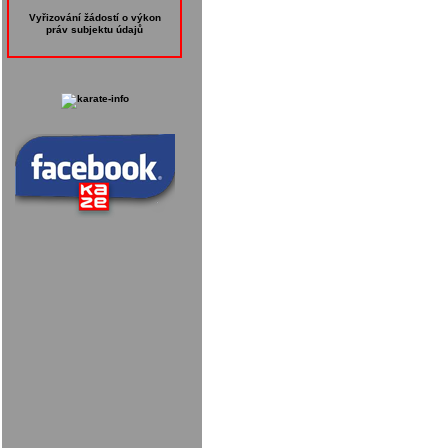
Vyřizování žádostí o výkon
práv subjektu údajů