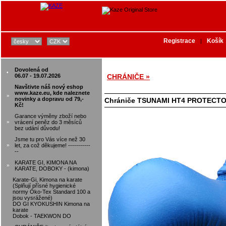
Registrace
Košík
|
Dovolená od
•
06.07 - 19.07.2026
CHRÁNIČE »
Navštivte náš nový eshop
www.kaze.eu, kde naleznete
»
novinky a dopravu od 79,-
Chrániče TSUNAMI HT4 PROTECT
Kč!
Garance výměny zboží nebo
»
vrácení peněz do 3 měsíců
bez udání důvodu!
Jsme tu pro Vás více než 30
»
let, za což děkujeme! -----------
--
KARATE GI, KIMONA NA
»
KARATE, DOBOKY - (kimona)
Karate-Gi, Kimona na karate
(Splňují přísné hygienické
normy Öko-Tex Standard 100 a
jsou vysrážené)
DO GI KYOKUSHIN Kimona na
karate
Dobok - TAEKWON DO