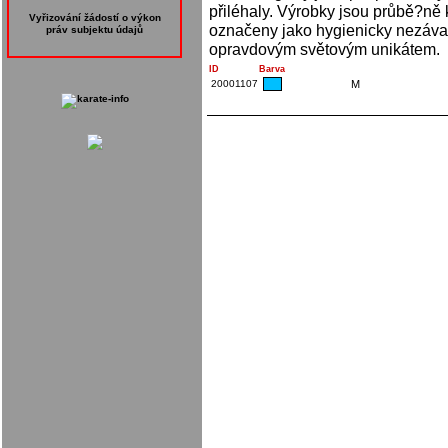
přiléhaly. Výrobky jsou průbě?ně 
Vyřizování žádostí o výkon
označeny jako hygienicky nezáva
práv subjektu údajů
opravdovým světovým unikátem.
ID
Barva
20001107
M