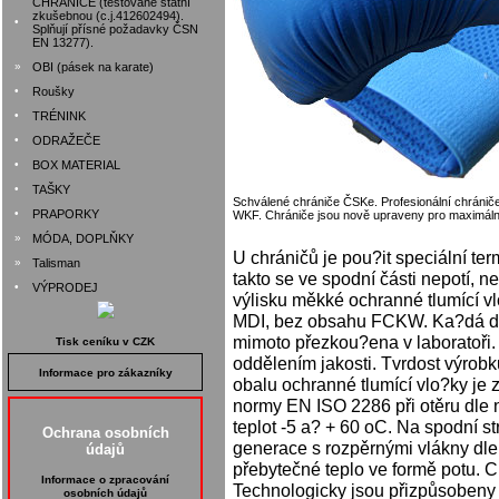
CHRÁNIČE (testované státní
zkušebnou (c.j.412602494).
•
Splňují přísné požadavky ČSN
EN 13277).
»
OBI (pásek na karate)
•
Roušky
•
TRÉNINK
•
ODRAŽEČE
•
BOX MATERIAL
•
TAŠKY
Schválené chrániče ČSKe. Profesionální chránič
•
PRAPORKY
WKF. Chrániče jsou nově upraveny pro maximální
»
MÓDA, DOPLŇKY
U chráničů je pou?it speciální te
»
Talisman
takto se ve spodní části nepotí, n
•
VÝPRODEJ
výlisku měkké ochranné tlumící 
MDI, bez obsahu FCKW. Ka?dá dod
mimoto přezkou?ena v laboratoři.
Tisk ceníku v CZK
oddělením jakosti. Tvrdost výrobk
Informace pro zákazníky
obalu ochranné tlumící vlo?ky je z
normy EN ISO 2286 při otěru dle 
teplot -5 a? + 60 oC. Na spodní s
Ochrana osobních
generace s rozpěrnými vlákny dl
údajů
přebytečné teplo ve formě potu. Ch
Informace o zpracování
Technologicky jsou přizpůsobeny 
osobních údajů