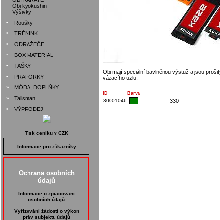
OBI KARATE
Obi kyokushin
Výšivky
•
Roušky
•
TRÉNINK
•
ODRAŽEČE
•
BOX MATERIAL
•
TAŠKY
Obi mají speciální bavlněnou výstuž a jsou proši
•
PRAPORKY
vázacího uzlu.
»
MÓDA, DOPLŇKY
ID
Barva
»
Talisman
30001046
330
•
VÝPRODEJ
Tisk ceníku v CZK
Informace pro zákazníky
Ochrana osobních
údajů
Informace o zpracování
osobních údajů
Vyřizování žádostí o výkon
práv subjektu údajů