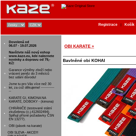
Registrace
Košík
|
Dovolená od
•
06.07 - 19.07.2026
OBI KARATE »
Navštivte náš nový eshop
www.kaze.eu, kde naleznete
»
novinky a dopravu od 79,-
Bavlněné obi KOHAI
Kč!
Garance výměny zboží nebo
»
vrácení peněz do 3 měsíců
bez udání důvodu!
Jsme tu pro Vás více než 30
»
let, za což děkujeme! -----------
--
KARATE GI, KIMONA NA
»
KARATE, DOBOKY - (kimona)
CHRÁNIČE (testované státní
zkušebnou (c.j.412602494).
•
Splňují přísné požadavky ČSN
EN 13277).
»
OBI (pásek na karate)
OBI SLEVA - AKCE!!!