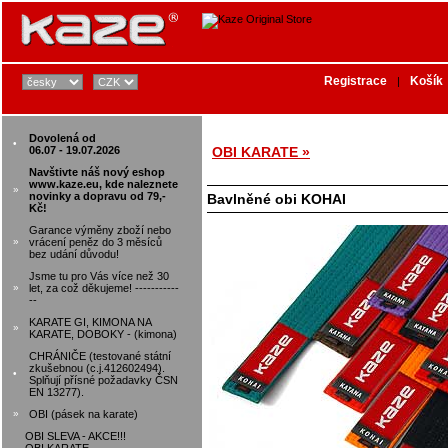
Registrace
Košík
|
Dovolená od
•
06.07 - 19.07.2026
OBI KARATE »
Navštivte náš nový eshop
www.kaze.eu, kde naleznete
»
novinky a dopravu od 79,-
Bavlněné obi KOHAI
Kč!
Garance výměny zboží nebo
»
vrácení peněz do 3 měsíců
bez udání důvodu!
Jsme tu pro Vás více než 30
»
let, za což děkujeme! -----------
--
KARATE GI, KIMONA NA
»
KARATE, DOBOKY - (kimona)
CHRÁNIČE (testované státní
zkušebnou (c.j.412602494).
•
Splňují přísné požadavky ČSN
EN 13277).
»
OBI (pásek na karate)
OBI SLEVA - AKCE!!!