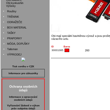
OBI KARATE
Obi kyokushin
Výšivky
•
Roušky
•
TRÉNINK
•
ODRAŽEČE
•
BOX MATERIAL
•
TAŠKY
Obi mají speciální bavlněnou výstuž a jsou proši
•
PRAPORKY
vázacího uzlu.
»
MÓDA, DOPLŇKY
ID
Barva
»
Talisman
30001085
260
•
VÝPRODEJ
Tisk ceníku v CZK
Informace pro zákazníky
Ochrana osobních
údajů
Informace o zpracování
osobních údajů
Vyřizování žádostí o výkon
práv subjektu údajů