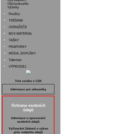
OBI KARATE
Obi kyokushin
Výšivky
•
Roušky
•
TRÉNINK
•
ODRAŽEČE
•
BOX MATERIAL
•
TAŠKY
•
PRAPORKY
»
MÓDA, DOPLŇKY
»
Talisman
•
VÝPRODEJ
Tisk ceníku v CZK
Informace pro zákazníky
Ochrana osobních
údajů
Informace o zpracování
osobních údajů
Vyřizování žádostí o výkon
práv subjektu údajů