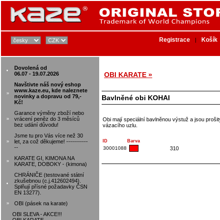
Registrace
Košík
|
Dovolená od
•
06.07 - 19.07.2026
OBI KARATE »
Navštivte náš nový eshop
www.kaze.eu, kde naleznete
»
novinky a dopravu od 79,-
Bavlněné obi KOHAI
Kč!
Garance výměny zboží nebo
»
vrácení peněz do 3 měsíců
Obi mají speciální bavlněnou výstuž a jsou proši
bez udání důvodu!
vázacího uzlu.
Jsme tu pro Vás více než 30
»
let, za což děkujeme! -----------
ID
Barva
--
30001088
310
KARATE GI, KIMONA NA
»
KARATE, DOBOKY - (kimona)
CHRÁNIČE (testované státní
zkušebnou (c.j.412602494).
•
Splňují přísné požadavky ČSN
EN 13277).
»
OBI (pásek na karate)
OBI SLEVA - AKCE!!!