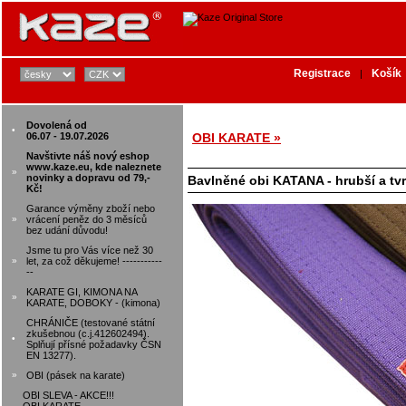
Registrace
Košík
|
Dovolená od
•
06.07 - 19.07.2026
OBI KARATE »
Navštivte náš nový eshop
www.kaze.eu, kde naleznete
»
novinky a dopravu od 79,-
Bavlněné obi KATANA - hrubší a tvr
Kč!
Garance výměny zboží nebo
»
vrácení peněz do 3 měsíců
bez udání důvodu!
Jsme tu pro Vás více než 30
»
let, za což děkujeme! -----------
--
KARATE GI, KIMONA NA
»
KARATE, DOBOKY - (kimona)
CHRÁNIČE (testované státní
zkušebnou (c.j.412602494).
•
Splňují přísné požadavky ČSN
EN 13277).
»
OBI (pásek na karate)
OBI SLEVA - AKCE!!!