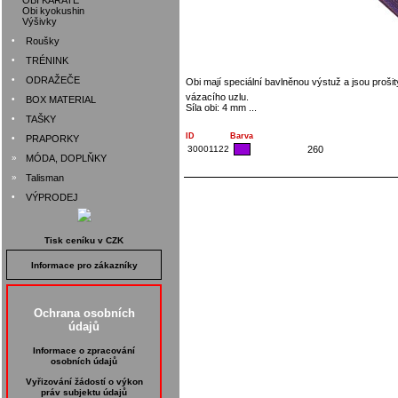
OBI KARATE
Obi kyokushin
Výšivky
•
Roušky
•
TRÉNINK
•
ODRAŽEČE
Obi mají speciální bavlněnou výstuž a jsou proši
vázacího uzlu.
•
BOX MATERIAL
Síla obi: 4 mm ...
•
TAŠKY
ID
Barva
•
PRAPORKY
30001122
260
»
MÓDA, DOPLŇKY
»
Talisman
•
VÝPRODEJ
Tisk ceníku v CZK
Informace pro zákazníky
Ochrana osobních
údajů
Informace o zpracování
osobních údajů
Vyřizování žádostí o výkon
práv subjektu údajů