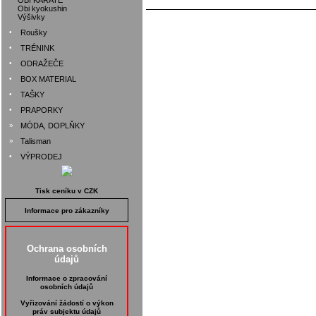
OBI KARATE
Obi kyokushin
Výšivky
•
Roušky
•
TRÉNINK
•
ODRAŽEČE
•
BOX MATERIAL
•
TAŠKY
•
PRAPORKY
»
MÓDA, DOPLŇKY
»
Talisman
•
VÝPRODEJ
Tisk ceníku v CZK
Informace pro zákazníky
Ochrana osobních
údajů
Informace o zpracování
osobních údajů
Vyřizování žádostí o výkon
práv subjektu údajů