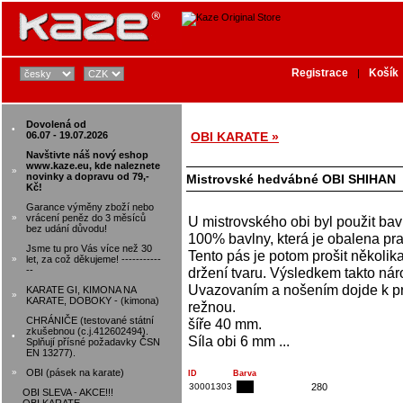
Registrace
Košík
|
Dovolená od
•
06.07 - 19.07.2026
OBI KARATE »
Navštivte náš nový eshop
www.kaze.eu, kde naleznete
»
novinky a dopravu od 79,-
Mistrovské hedvábné OBI SHIHAN
Kč!
Garance výměny zboží nebo
»
vrácení peněz do 3 měsíců
U mistrovského obi byl použit bav
bez udání důvodu!
100% bavlny, která je obalena pr
Jsme tu pro Vás více než 30
Tento pás je potom prošit několik
»
let, za což děkujeme! -----------
--
držení tvaru. Výsledkem takto nár
Uvazovaním a nošením dojde k pro
KARATE GI, KIMONA NA
»
KARATE, DOBOKY - (kimona)
režnou.
CHRÁNIČE (testované státní
šíře 40 mm.
zkušebnou (c.j.412602494).
•
Síla obi 6 mm ...
Splňují přísné požadavky ČSN
EN 13277).
»
OBI (pásek na karate)
ID
Barva
30001303
280
OBI SLEVA - AKCE!!!