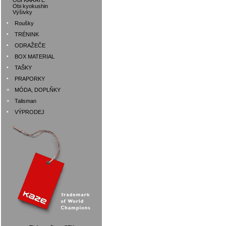
OBI KARATE
Obi kyokushin
Výšivky
•
Roušky
•
TRÉNINK
•
ODRAŽEČE
•
BOX MATERIAL
•
TAŠKY
•
PRAPORKY
»
MÓDA, DOPLŇKY
»
Talisman
•
VÝPRODEJ