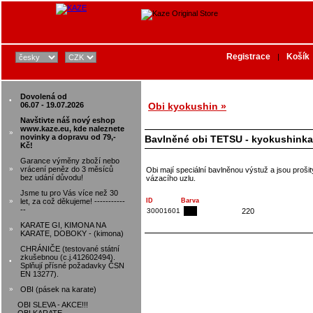
Registrace
Košík
|
Dovolená od
•
06.07 - 19.07.2026
Obi kyokushin »
Navštivte náš nový eshop
www.kaze.eu, kde naleznete
»
novinky a dopravu od 79,-
Bavlněné obi TETSU - kyokushinkai
Kč!
Garance výměny zboží nebo
»
vrácení peněz do 3 měsíců
Obi mají speciální bavlněnou výstuž a jsou proši
bez udání důvodu!
vázacího uzlu.
Jsme tu pro Vás více než 30
»
let, za což děkujeme! -----------
ID
Barva
--
30001601
220
KARATE GI, KIMONA NA
»
KARATE, DOBOKY - (kimona)
CHRÁNIČE (testované státní
zkušebnou (c.j.412602494).
•
Splňují přísné požadavky ČSN
EN 13277).
»
OBI (pásek na karate)
OBI SLEVA - AKCE!!!