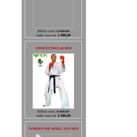
Běžná cena:
2 290,00
1 490,00
Vaše cena od:
VIPER EXTRACLIM NEW
Běžná cena:
3 300,00
2 490,00
Vaše cena od:
THUNDER ONE MODEL 2020 NEW