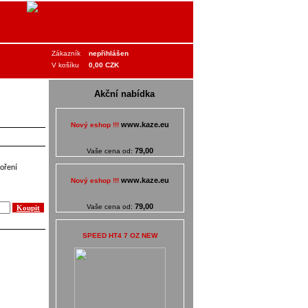
Zákazník
nepřihlášen
V košíku
0,00 CZK
Akční nabídka
www.kaze.eu
Nový eshop !!!
79,00
Vaše cena od:
voření
www.kaze.eu
Nový eshop !!!
79,00
Vaše cena od:
SPEED HT4 7 OZ NEW