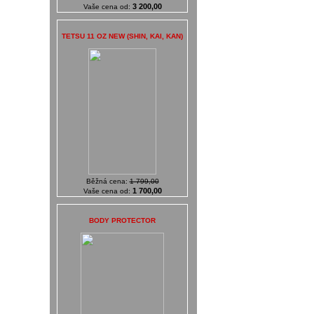
3 200,00
Vaše cena od:
TETSU 11 OZ NEW (SHIN, KAI, KAN)
Běžná cena:
1 799,00
1 700,00
Vaše cena od:
BODY PROTECTOR