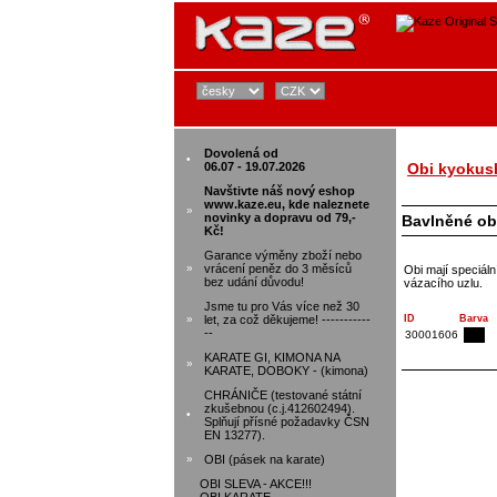
Dovolená od
•
06.07 - 19.07.2026
Obi kyokus
Navštivte náš nový eshop
www.kaze.eu, kde naleznete
»
novinky a dopravu od 79,-
Bavlněné ob
Kč!
Garance výměny zboží nebo
»
vrácení peněz do 3 měsíců
Obi mají speciáln
bez udání důvodu!
vázacího uzlu.
Jsme tu pro Vás více než 30
»
let, za což děkujeme! -----------
ID
Barva
--
30001606
KARATE GI, KIMONA NA
»
KARATE, DOBOKY - (kimona)
CHRÁNIČE (testované státní
zkušebnou (c.j.412602494).
•
Splňují přísné požadavky ČSN
EN 13277).
»
OBI (pásek na karate)
OBI SLEVA - AKCE!!!