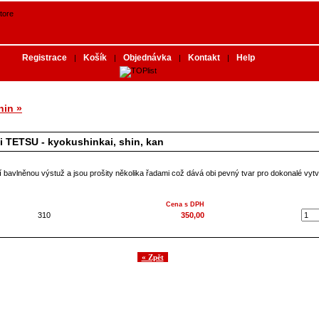
Registrace
Košík
Objednávka
Kontakt
Help
|
|
|
|
hin »
i TETSU - kyokushinkai, shin, kan
í bavlněnou výstuž a jsou prošity několika řadami což dává obi pevný tvar pro dokonalé vyt
Cena s DPH
310
350,00