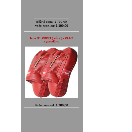
Běžná cena:
1 790,00
1 190,00
Vaše cena od:
lapa X1 PROFI ( kůže ) - PAAR
vyprodáno
1 700,00
Vaše cena od: