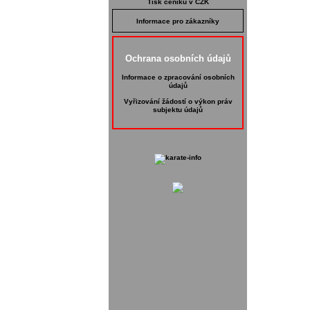
Tisk ceníku v CZK
Informace pro zákazníky
Ochrana osobních údajů
Informace o zpracování osobních
údajů
Vyřizování žádostí o výkon práv
subjektu údajů