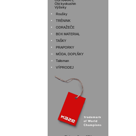
OBI KARATE
Obi kyokushin
Výšivky
•
Roušky
•
TRÉNINK
•
ODRAŽEČE
•
BOX MATERIAL
•
TAŠKY
•
PRAPORKY
»
MÓDA, DOPLŇKY
»
Talisman
•
VÝPRODEJ