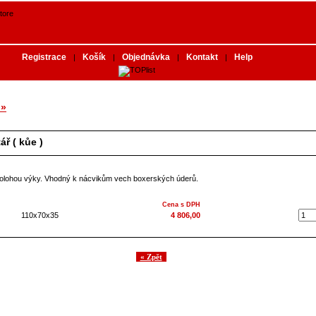
Registrace
Košík
Objednávka
Kontakt
Help
|
|
|
|
»
ř ( kůe )
polohou výky. Vhodný k nácvikům vech boxerských úderů.
Cena s DPH
110x70x35
4 806,00