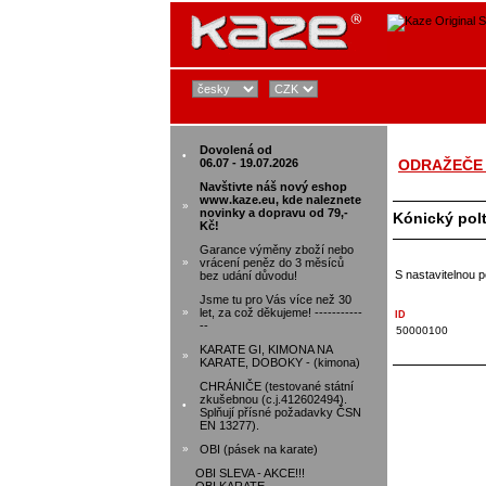
Dovolená od
•
06.07 - 19.07.2026
ODRAŽEČE 
Navštivte náš nový eshop
www.kaze.eu, kde naleznete
»
novinky a dopravu od 79,-
Kónický poltá
Kč!
Garance výměny zboží nebo
»
vrácení peněz do 3 měsíců
S nastavitelnou 
bez udání důvodu!
Jsme tu pro Vás více než 30
»
let, za což děkujeme! -----------
ID
--
50000100
KARATE GI, KIMONA NA
»
KARATE, DOBOKY - (kimona)
CHRÁNIČE (testované státní
zkušebnou (c.j.412602494).
•
Splňují přísné požadavky ČSN
EN 13277).
»
OBI (pásek na karate)
OBI SLEVA - AKCE!!!