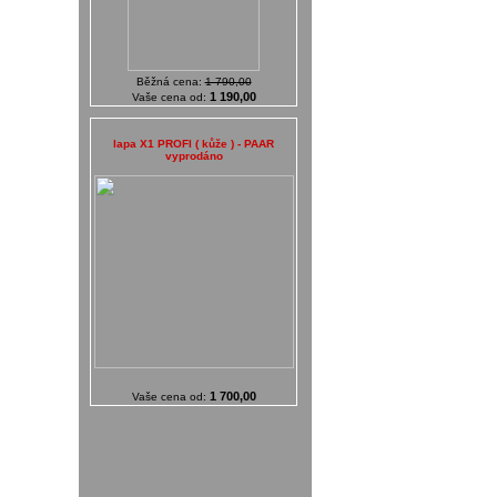
Běžná cena:
1 790,00
1 190,00
Vaše cena od:
lapa X1 PROFI ( kůže ) - PAAR
vyprodáno
1 700,00
Vaše cena od: