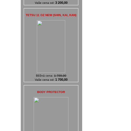
3 200,00
Vaše cena od:
TETSU 11 OZ NEW (SHIN, KAI, KAN)
Běžná cena:
1 799,00
1 700,00
Vaše cena od:
BODY PROTECTOR