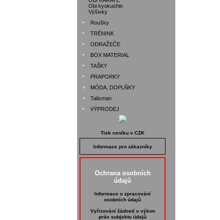
OBI KARATE
Obi kyokushin
Výšivky
•
Roušky
•
TRÉNINK
•
ODRAŽEČE
•
BOX MATERIAL
•
TAŠKY
•
PRAPORKY
»
MÓDA, DOPLŇKY
»
Talisman
•
VÝPRODEJ
Tisk ceníku v CZK
Informace pro zákazníky
Ochrana osobních
údajů
Informace o zpracování
osobních údajů
Vyřizování žádostí o výkon
práv subjektu údajů