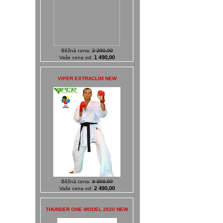
Běžná cena:
2 290,00
1 490,00
Vaše cena od:
VIPER EXTRACLIM NEW
Běžná cena:
3 300,00
2 490,00
Vaše cena od:
THUNDER ONE MODEL 2020 NEW