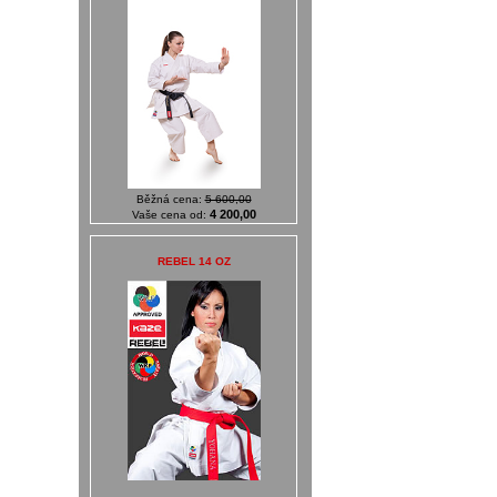
Běžná cena:
5 600,00
4 200,00
Vaše cena od:
REBEL 14 OZ