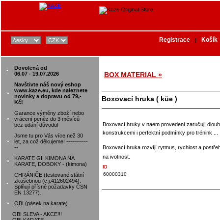
Registrace
Košík
|
Dovolená od
•
06.07 - 19.07.2026
BOX MATERIAL »
Navštivte náš nový eshop
www.kaze.eu, kde naleznete
»
novinky a dopravu od 79,-
Boxovací hruka ( kůe )
Kč!
Garance výměny zboží nebo
»
vrácení peněz do 3 měsíců
Boxovací hruky v naem provedení zaručují dlouhod
bez udání důvodu!
konstrukcemi i perfektní podmínky pro trénink ...
Jsme tu pro Vás více než 30
»
let, za což děkujeme! -----------
--
Boxovací hruka rozvíjí rytmus, rychlost a postř
na ivotnost.
KARATE GI, KIMONA NA
»
KARATE, DOBOKY - (kimona)
ID
60000310
CHRÁNIČE (testované státní
zkušebnou (c.j.412602494).
•
Splňují přísné požadavky ČSN
EN 13277).
»
OBI (pásek na karate)
OBI SLEVA - AKCE!!!