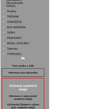
OBI KARATE
Obi kyokushin
Výšivky
•
Roušky
•
TRÉNINK
•
ODRAŽEČE
•
BOX MATERIAL
•
TAŠKY
•
PRAPORKY
»
MÓDA, DOPLŇKY
»
Talisman
•
VÝPRODEJ
Tisk ceníku v CZK
Informace pro zákazníky
Ochrana osobních
údajů
Informace o zpracování
osobních údajů
Vyřizování žádostí o výkon
práv subjektu údajů