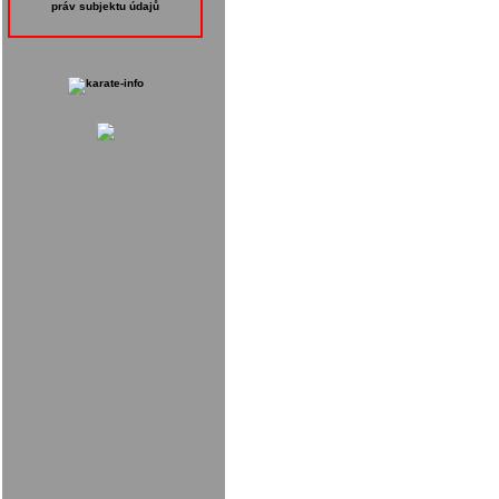
práv subjektu údajů