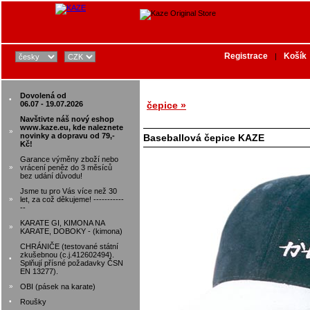
Registrace
Košík
|
Dovolená od
•
06.07 - 19.07.2026
čepice »
Navštivte náš nový eshop
www.kaze.eu, kde naleznete
»
novinky a dopravu od 79,-
Baseballová čepice KAZE
Kč!
Garance výměny zboží nebo
»
vrácení peněz do 3 měsíců
bez udání důvodu!
Jsme tu pro Vás více než 30
»
let, za což děkujeme! -----------
--
KARATE GI, KIMONA NA
»
KARATE, DOBOKY - (kimona)
CHRÁNIČE (testované státní
zkušebnou (c.j.412602494).
•
Splňují přísné požadavky ČSN
EN 13277).
»
OBI (pásek na karate)
•
Roušky