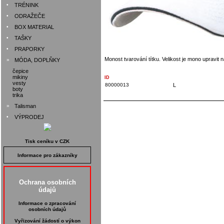
•
TRÉNINK
•
ODRAŽEČE
•
BOX MATERIAL
•
TAŠKY
•
PRAPORKY
Monost tvarování títku. Velikost je mono upravi
»
MÓDA, DOPLŇKY
čepice
mikiny
ID
vesty
80000013
L
boty
trika
»
Talisman
•
VÝPRODEJ
Tisk ceníku v CZK
Informace pro zákazníky
Ochrana osobních
údajů
Informace o zpracování
osobních údajů
Vyřizování žádostí o výkon