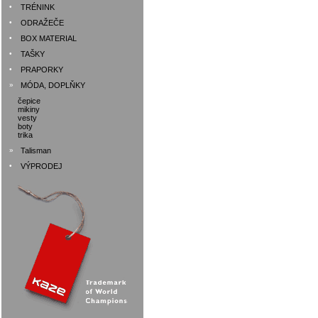
•
TRÉNINK
•
ODRAŽEČE
•
BOX MATERIAL
•
TAŠKY
•
PRAPORKY
»
MÓDA, DOPLŇKY
čepice
mikiny
vesty
boty
trika
»
Talisman
•
VÝPRODEJ