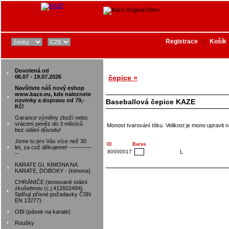
Registrace
Košík
|
Dovolená od
•
06.07 - 19.07.2026
čepice »
Navštivte náš nový eshop
www.kaze.eu, kde naleznete
»
novinky a dopravu od 79,-
Baseballová čepice KAZE
Kč!
Garance výměny zboží nebo
»
vrácení peněz do 3 měsíců
Monost tvarování títku. Velikost je mono upravi
bez udání důvodu!
Jsme tu pro Vás více než 30
ID
Barva
»
let, za což děkujeme! -----------
80000017
L
--
KARATE GI, KIMONA NA
»
KARATE, DOBOKY - (kimona)
CHRÁNIČE (testované státní
zkušebnou (c.j.412602494).
•
Splňují přísné požadavky ČSN
EN 13277).
»
OBI (pásek na karate)
•
Roušky