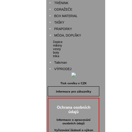
•
TRÉNINK
•
ODRAŽEČE
•
BOX MATERIAL
•
TAŠKY
•
PRAPORKY
»
MÓDA, DOPLŇKY
čepice
mikiny
vesty
boty
trika
»
Talisman
•
VÝPRODEJ
Tisk ceníku v CZK
Informace pro zákazníky
Ochrana osobních
údajů
Informace o zpracování
osobních údajů
Vyřizování žádostí o výkon