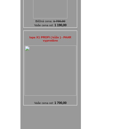
Běžná cena:
1 790,00
1 190,00
Vaše cena od:
lapa X1 PROFI ( kůže ) - PAAR
vyprodáno
1 700,00
Vaše cena od: