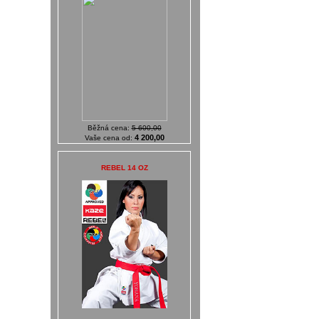
Běžná cena:
5 600,00
4 200,00
Vaše cena od:
REBEL 14 OZ