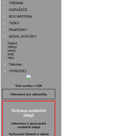
•
TRÉNINK
•
ODRAŽEČE
•
BOX MATERIAL
•
TAŠKY
•
PRAPORKY
»
MÓDA, DOPLŇKY
čepice
mikiny
vesty
boty
trika
»
Talisman
•
VÝPRODEJ
Tisk ceníku v CZK
Informace pro zákazníky
Ochrana osobních
údajů
Informace o zpracování
osobních údajů
Vyřizování žádostí o výkon