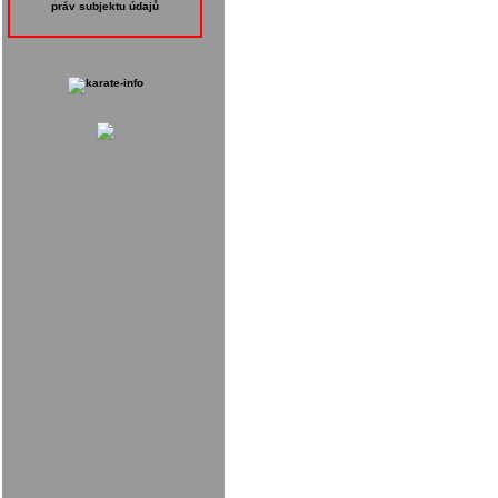
práv subjektu údajů