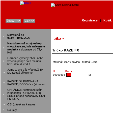
Registrace
Košík
|
Dovolená od
•
06.07 - 19.07.2026
trika »
Navštivte náš nový eshop
www.kaze.eu, kde naleznete
»
novinky a dopravu od 79,-
Tričko KAZE FX
Kč!
Garance výměny zboží nebo
»
vrácení peněz do 3 měsíců
Materiál: 100% bavlna , gramá: 150g.
bez udání důvodu!
Jsme tu pro Vás více než 30
ID
Barva
»
let, za což děkujeme! -----------
80000504
M
--
KARATE GI, KIMONA NA
»
KARATE, DOBOKY - (kimona)
CHRÁNIČE (testované státní
zkušebnou (c.j.412602494).
•
Splňují přísné požadavky ČSN
EN 13277).
»
OBI (pásek na karate)
•
Roušky