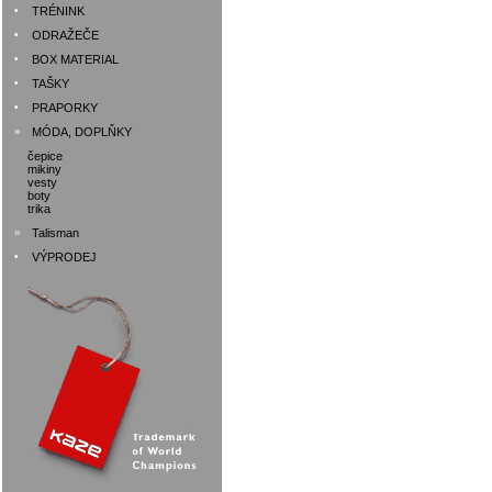
•
TRÉNINK
•
ODRAŽEČE
•
BOX MATERIAL
•
TAŠKY
•
PRAPORKY
»
MÓDA, DOPLŇKY
čepice
mikiny
vesty
boty
trika
»
Talisman
•
VÝPRODEJ