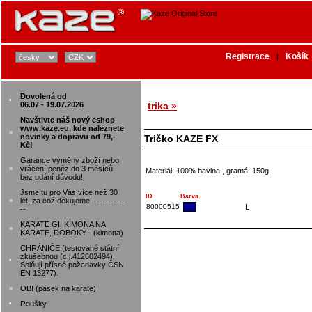
Registrace
Košík
|
Dovolená od
•
06.07 - 19.07.2026
trika »
Navštivte náš nový eshop
www.kaze.eu, kde naleznete
»
novinky a dopravu od 79,-
Tričko KAZE FX
Kč!
Garance výměny zboží nebo
»
vrácení peněz do 3 měsíců
Materiál: 100% bavlna , gramá: 150g.
bez udání důvodu!
Jsme tu pro Vás více než 30
ID
Barva
»
let, za což děkujeme! -----------
80000515
L
--
KARATE GI, KIMONA NA
»
KARATE, DOBOKY - (kimona)
CHRÁNIČE (testované státní
zkušebnou (c.j.412602494).
•
Splňují přísné požadavky ČSN
EN 13277).
»
OBI (pásek na karate)
•
Roušky