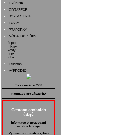
•
TRÉNINK
•
ODRAŽEČE
•
BOX MATERIAL
•
TAŠKY
•
PRAPORKY
»
MÓDA, DOPLŇKY
čepice
mikiny
vesty
boty
trika
»
Talisman
•
VÝPRODEJ
Tisk ceníku v CZK
Informace pro zákazníky
Ochrana osobních
údajů
Informace o zpracování
osobních údajů
Vyřizování žádostí o výkon