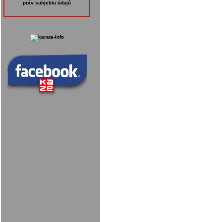
práv subjektu údajů