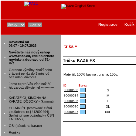
Registrace
Košík
|
Dovolená od
•
06.07 - 19.07.2026
trika »
Navštivte náš nový eshop
www.kaze.eu, kde naleznete
»
novinky a dopravu od 79,-
Tričko KAZE FX
Kč!
Garance výměny zboží nebo
»
vrácení peněz do 3 měsíců
Materiál: 100% bavlna , gramá: 150g.
bez udání důvodu!
Jsme tu pro Vás více než 30
ID
Barva
»
let, za což děkujeme! -----------
80000533
S
--
80000534
M
KARATE GI, KIMONA NA
»
80000535
L
KARATE, DOBOKY - (kimona)
80000536
XL
CHRÁNIČE (testované státní
zkušebnou (c.j.412602494).
80000537
XXL
•
Splňují přísné požadavky ČSN
EN 13277).
»
OBI (pásek na karate)
•
Roušky