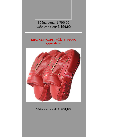
Běžná cena:
1 790,00
1 190,00
Vaše cena od:
lapa X1 PROFI ( kůže ) - PAAR
vyprodáno
1 700,00
Vaše cena od: