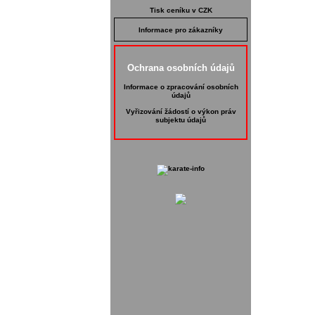
Tisk ceníku v CZK
Informace pro zákazníky
Ochrana osobních údajů
Informace o zpracování osobních
údajů
Vyřizování žádostí o výkon práv
subjektu údajů