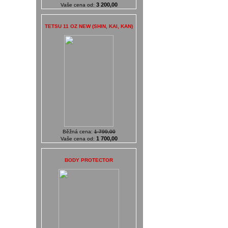
3 200,00
Vaše cena od:
TETSU 11 OZ NEW (SHIN, KAI, KAN)
Běžná cena:
1 799,00
1 700,00
Vaše cena od:
BODY PROTECTOR