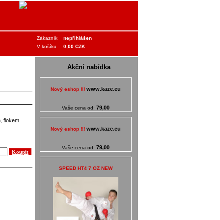
Zákazník
nepřihlášen
V košíku
0,00 CZK
Akční nabídka
www.kaze.eu
Nový eshop !!!
79,00
Vaše cena od:
, flokem.
www.kaze.eu
Nový eshop !!!
79,00
Vaše cena od:
SPEED HT4 7 OZ NEW