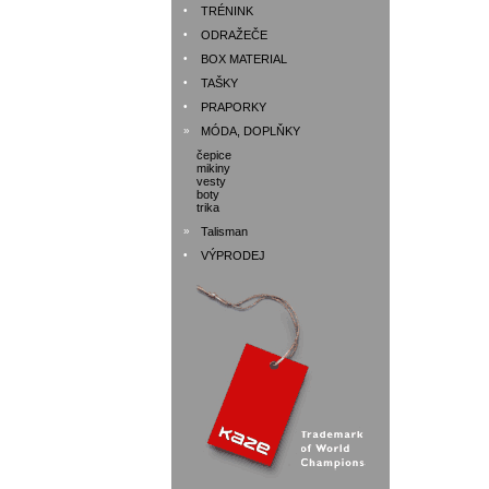
•
TRÉNINK
•
ODRAŽEČE
•
BOX MATERIAL
•
TAŠKY
•
PRAPORKY
»
MÓDA, DOPLŇKY
čepice
mikiny
vesty
boty
trika
»
Talisman
•
VÝPRODEJ