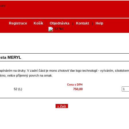
Registrace
Košík
Objednávka
Kontakt
Help
|
|
|
|
esta MERYL
apínáním na druky. V zadní části je mono zhotovit Vae logo technologií - vyíváním, sítotiskem
lákno, velice příjemný povrch na omak.
Cena s DPH
52 (L)
750,00