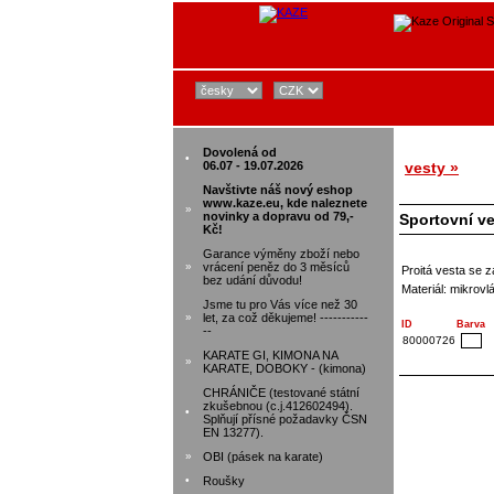
Dovolená od
•
06.07 - 19.07.2026
vesty »
Navštivte náš nový eshop
www.kaze.eu, kde naleznete
»
novinky a dopravu od 79,-
Sportovní v
Kč!
Garance výměny zboží nebo
»
vrácení peněz do 3 měsíců
Proitá vesta se z
bez udání důvodu!
Materiál: mikrov
Jsme tu pro Vás více než 30
»
let, za což děkujeme! -----------
ID
Barva
--
80000726
KARATE GI, KIMONA NA
»
KARATE, DOBOKY - (kimona)
CHRÁNIČE (testované státní
zkušebnou (c.j.412602494).
•
Splňují přísné požadavky ČSN
EN 13277).
»
OBI (pásek na karate)
•
Roušky