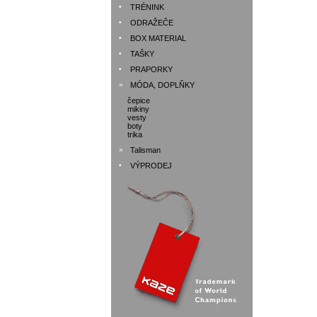
•
TRÉNINK
•
ODRAŽEČE
•
BOX MATERIAL
•
TAŠKY
•
PRAPORKY
»
MÓDA, DOPLŇKY
čepice
mikiny
vesty
boty
trika
»
Talisman
•
VÝPRODEJ