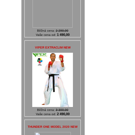
Běžná cena:
2 290,00
1 490,00
Vaše cena od:
VIPER EXTRACLIM NEW
Běžná cena:
3 300,00
2 490,00
Vaše cena od:
THUNDER ONE MODEL 2020 NEW