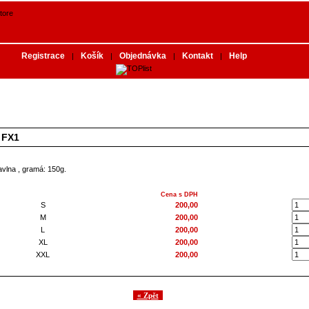
Registrace
Košík
Objednávka
Kontakt
Help
|
|
|
|
 FX1
vlna , gramá: 150g.
Cena s DPH
S
200,00
M
200,00
L
200,00
XL
200,00
XXL
200,00