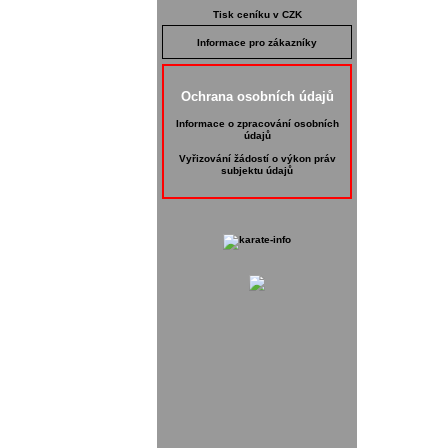
Tisk ceníku v CZK
Informace pro zákazníky
Ochrana osobních údajů
Informace o zpracování osobních
údajů
Vyřizování žádostí o výkon práv
subjektu údajů