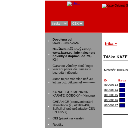
Dovolená od
•
06.07 - 19.07.2026
trika »
Navštivte náš nový eshop
www.kaze.eu, kde naleznete
»
novinky a dopravu od 79,-
Tričko KAZE
Kč!
Garance výměny zboží nebo
»
vrácení peněz do 3 měsíců
Materiál: 100% ba
bez udání důvodu!
Jsme tu pro Vás více než 30
ID
Barva
»
let, za což děkujeme! -----------
80000813
--
80000814
KARATE GI, KIMONA NA
»
80000815
KARATE, DOBOKY - (kimona)
80000816
CHRÁNIČE (testované státní
zkušebnou (c.j.412602494).
80000817
•
Splňují přísné požadavky ČSN
EN 13277).
»
OBI (pásek na karate)
•
Roušky