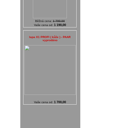
Běžná cena:
1 790,00
1 190,00
Vaše cena od:
lapa X1 PROFI ( kůže ) - PAAR
vyprodáno
1 700,00
Vaše cena od: