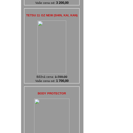
3 200,00
Vaše cena od:
TETSU 11 OZ NEW (SHIN, KAI, KAN)
Běžná cena:
1 799,00
1 700,00
Vaše cena od:
BODY PROTECTOR