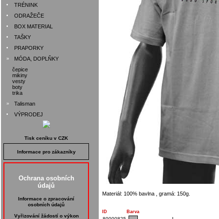
•
TRÉNINK
•
ODRAŽEČE
•
BOX MATERIAL
•
TAŠKY
•
PRAPORKY
»
MÓDA, DOPLŇKY
čepice
mikiny
vesty
boty
trika
»
Talisman
•
VÝPRODEJ
Tisk ceníku v CZK
Informace pro zákazníky
Ochrana osobních
údajů
Materiál: 100% bavlna , gramá: 150g.
Informace o zpracování
osobních údajů
ID
Barva
Vyřizování žádostí o výkon
80000825