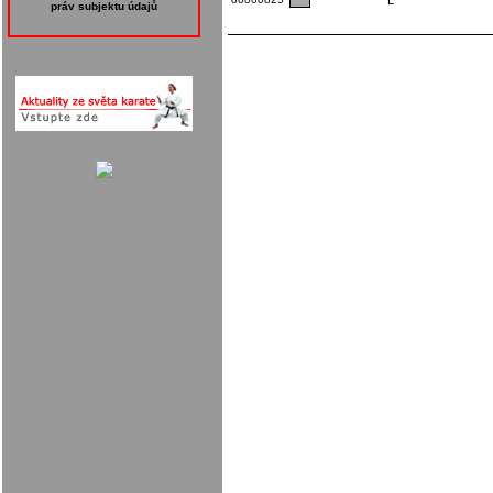
L
práv subjektu údajů