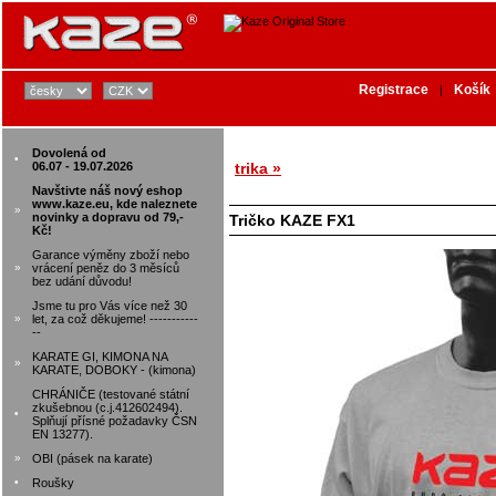
Registrace
Košík
|
Dovolená od
•
06.07 - 19.07.2026
trika »
Navštivte náš nový eshop
www.kaze.eu, kde naleznete
»
novinky a dopravu od 79,-
Tričko KAZE FX1
Kč!
Garance výměny zboží nebo
»
vrácení peněz do 3 měsíců
bez udání důvodu!
Jsme tu pro Vás více než 30
»
let, za což děkujeme! -----------
--
KARATE GI, KIMONA NA
»
KARATE, DOBOKY - (kimona)
CHRÁNIČE (testované státní
zkušebnou (c.j.412602494).
•
Splňují přísné požadavky ČSN
EN 13277).
»
OBI (pásek na karate)
•
Roušky