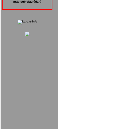
práv subjektu údajů