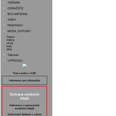
•
TRÉNINK
•
ODRAŽEČE
•
BOX MATERIAL
•
TAŠKY
•
PRAPORKY
»
MÓDA, DOPLŇKY
čepice
mikiny
vesty
boty
trika
»
Talisman
•
VÝPRODEJ
Tisk ceníku v CZK
Informace pro zákazníky
Ochrana osobních
údajů
Informace o zpracování
osobních údajů
Vyřizování žádostí o výkon