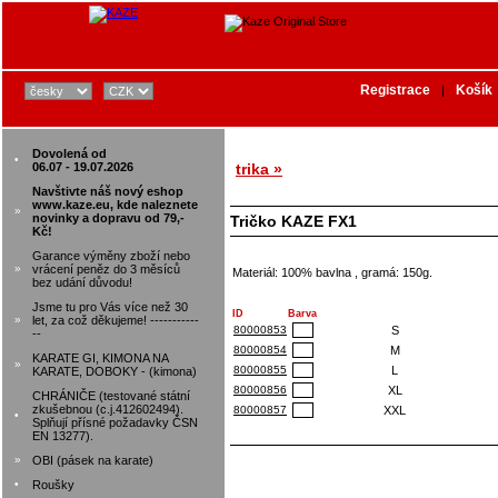
Registrace
Košík
|
Dovolená od
•
06.07 - 19.07.2026
trika »
Navštivte náš nový eshop
www.kaze.eu, kde naleznete
»
novinky a dopravu od 79,-
Tričko KAZE FX1
Kč!
Garance výměny zboží nebo
»
vrácení peněz do 3 měsíců
Materiál: 100% bavlna , gramá: 150g.
bez udání důvodu!
Jsme tu pro Vás více než 30
ID
Barva
»
let, za což děkujeme! -----------
80000853
S
--
80000854
M
KARATE GI, KIMONA NA
»
80000855
L
KARATE, DOBOKY - (kimona)
80000856
XL
CHRÁNIČE (testované státní
zkušebnou (c.j.412602494).
80000857
XXL
•
Splňují přísné požadavky ČSN
EN 13277).
»
OBI (pásek na karate)
•
Roušky