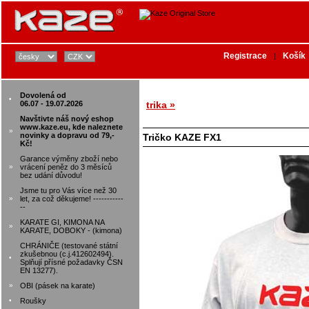
Registrace
Košík
|
Dovolená od
•
06.07 - 19.07.2026
trika »
Navštivte náš nový eshop
www.kaze.eu, kde naleznete
»
novinky a dopravu od 79,-
Tričko KAZE FX1
Kč!
Garance výměny zboží nebo
»
vrácení peněz do 3 měsíců
bez udání důvodu!
Jsme tu pro Vás více než 30
»
let, za což děkujeme! -----------
--
KARATE GI, KIMONA NA
»
KARATE, DOBOKY - (kimona)
CHRÁNIČE (testované státní
zkušebnou (c.j.412602494).
•
Splňují přísné požadavky ČSN
EN 13277).
»
OBI (pásek na karate)
•
Roušky