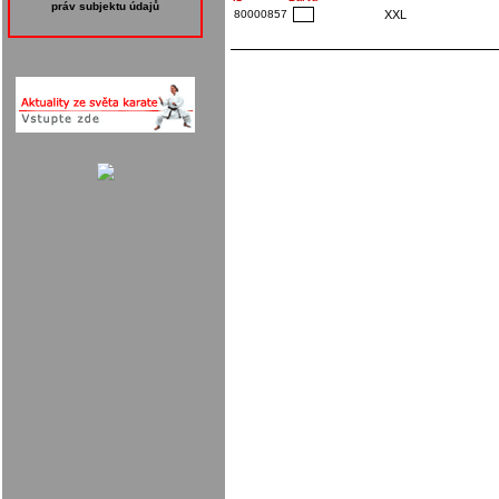
práv subjektu údajů
80000857
XXL