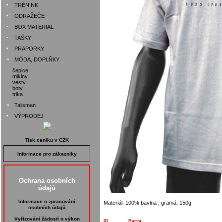
•
TRÉNINK
•
ODRAŽEČE
•
BOX MATERIAL
•
TAŠKY
•
PRAPORKY
»
MÓDA, DOPLŇKY
čepice
mikiny
vesty
boty
trika
»
Talisman
•
VÝPRODEJ
Tisk ceníku v CZK
Informace pro zákazníky
Ochrana osobních
údajů
Informace o zpracování
Materiál: 100% bavlna , gramá: 150g.
osobních údajů
Vyřizování žádostí o výkon
ID
Barva