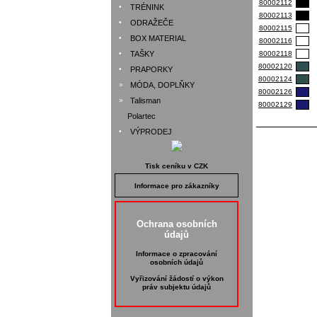
80002112
•
TRÉNINK
80002113
•
ODRAŽEČE
80002115
•
BOX MATERIAL
80002116
•
TAŠKY
80002118
80002120
•
PRAPORKY
80002124
»
MÓDA, DOPLŇKY
80002126
»
Talisman
80002129
Polartec
•
VÝPRODEJ
Tisk ceníku v CZK
Informace pro zákazníky
Ochrana osobních
údajů
Informace o zpracování
osobních údajů
Vyřizování žádostí o výkon
práv subjektu údajů