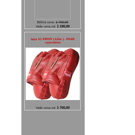
Běžná cena:
1 790,00
1 190,00
Vaše cena od:
lapa X1 PROFI ( kůže ) - PAAR
vyprodáno
1 700,00
Vaše cena od: