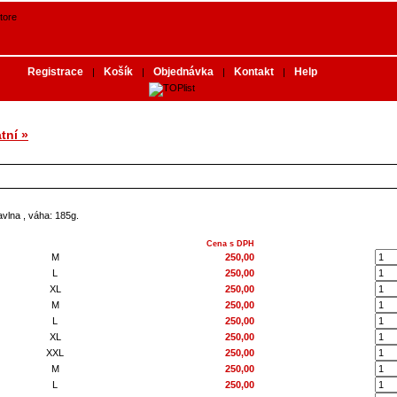
Registrace
Košík
Objednávka
Kontakt
Help
|
|
|
|
tní »
avlna , váha: 185g.
Cena s DPH
M
250,00
L
250,00
XL
250,00
M
250,00
L
250,00
XL
250,00
XXL
250,00
M
250,00
L
250,00