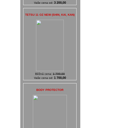
3 200,00
Vaše cena od:
TETSU 11 OZ NEW (SHIN, KAI, KAN)
Běžná cena:
1 799,00
1 700,00
Vaše cena od:
BODY PROTECTOR