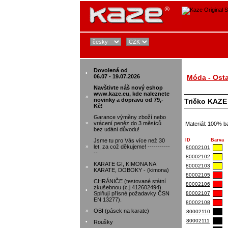
Dovolená od
•
06.07 - 19.07.2026
Móda - Osta
Navštivte náš nový eshop
www.kaze.eu, kde naleznete
»
novinky a dopravu od 79,-
Tričko KAZE
Kč!
Garance výměny zboží nebo
»
vrácení peněz do 3 měsíců
Materiál: 100% b
bez udání důvodu!
Jsme tu pro Vás více než 30
ID
Barva
»
let, za což děkujeme! -----------
80002101
--
80002102
KARATE GI, KIMONA NA
80002103
»
KARATE, DOBOKY - (kimona)
80002105
CHRÁNIČE (testované státní
80002106
zkušebnou (c.j.412602494).
•
Splňují přísné požadavky ČSN
80002107
EN 13277).
80002108
»
OBI (pásek na karate)
80002110
80002111
•
Roušky