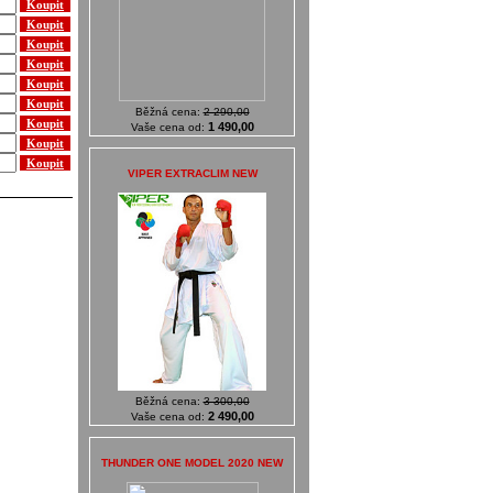
Běžná cena:
2 290,00
1 490,00
Vaše cena od:
VIPER EXTRACLIM NEW
Běžná cena:
3 300,00
2 490,00
Vaše cena od:
THUNDER ONE MODEL 2020 NEW