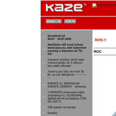
Dovolená od
•
06.07 - 19.07.2026
boty »
Navštivte náš nový eshop
www.kaze.eu, kde naleznete
»
novinky a dopravu od 79,-
ROC
Kč!
Garance výměny zboží nebo
»
vrácení peněz do 3 měsíců
bez udání důvodu!
Jsme tu pro Vás více než 30
»
let, za což děkujeme! -----------
--
KARATE GI, KIMONA NA
»
KARATE, DOBOKY - (kimona)
CHRÁNIČE (testované státní
zkušebnou (c.j.412602494).
•
Splňují přísné požadavky ČSN
EN 13277).
»
OBI (pásek na karate)
•
Roušky