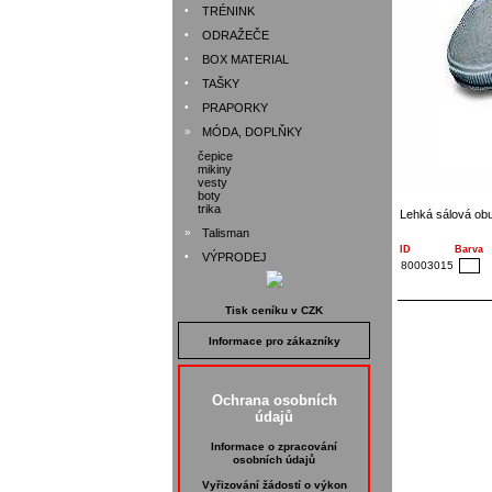
•
TRÉNINK
•
ODRAŽEČE
•
BOX MATERIAL
•
TAŠKY
•
PRAPORKY
»
MÓDA, DOPLŇKY
čepice
mikiny
vesty
boty
trika
Lehká sálová obu
»
Talisman
ID
Barva
•
VÝPRODEJ
80003015
Tisk ceníku v CZK
Informace pro zákazníky
Ochrana osobních
údajů
Informace o zpracování
osobních údajů
Vyřizování žádostí o výkon