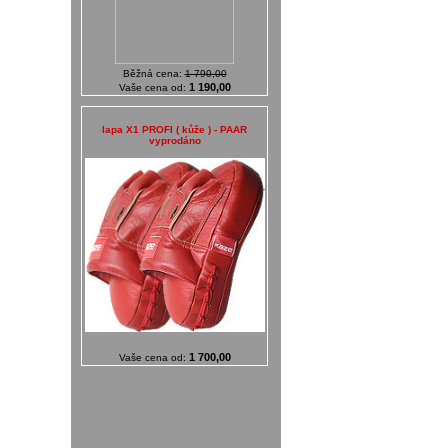
Běžná cena:
1 790,00
1 190,00
Vaše cena od:
lapa X1 PROFI ( kůže ) - PAAR
vyprodáno
1 700,00
Vaše cena od: