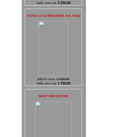
3 200,00
Vaše cena od:
TETSU 11 OZ NEW (SHIN, KAI, KAN)
Běžná cena:
1 799,00
1 700,00
Vaše cena od:
BODY PROTECTOR