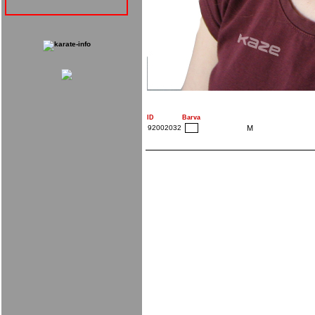
ID
Barva
92002032
M