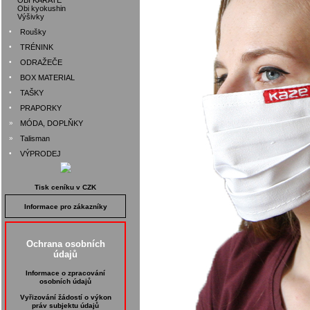
OBI KARATE
Obi kyokushin
Výšivky
•
Roušky
•
TRÉNINK
•
ODRAŽEČE
•
BOX MATERIAL
•
TAŠKY
•
PRAPORKY
»
MÓDA, DOPLŇKY
»
Talisman
•
VÝPRODEJ
Tisk ceníku v CZK
Informace pro zákazníky
Ochrana osobních
údajů
Informace o zpracování
osobních údajů
Vyřizování žádostí o výkon
práv subjektu údajů