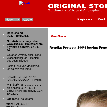
Registrace
Košík
|
Dovolená od
•
06.07 - 19.07.2026
Roušky »
Navštivte náš nový eshop
www.kaze.eu, kde naleznete
»
novinky a dopravu od 79,-
Rouška Protecta 100% bavlna Pre
Kč!
Garance výměny zboží nebo
»
vrácení peněz do 3 měsíců
bez udání důvodu!
Jsme tu pro Vás více než 30
»
let, za což děkujeme! -----------
--
KARATE GI, KIMONA NA
»
KARATE, DOBOKY - (kimona)
CHRÁNIČE (testované státní
zkušebnou (c.j.412602494).
•
Splňují přísné požadavky ČSN
EN 13277).
»
OBI (pásek na karate)
OBI SLEVA - AKCE!!!