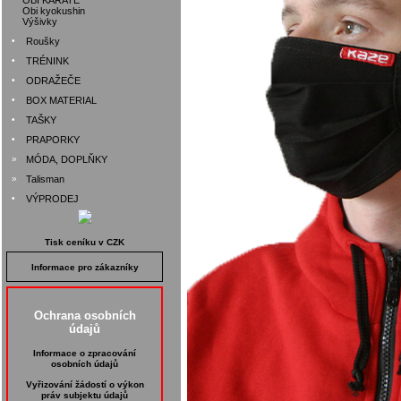
OBI KARATE
Obi kyokushin
Výšivky
•
Roušky
•
TRÉNINK
•
ODRAŽEČE
•
BOX MATERIAL
•
TAŠKY
•
PRAPORKY
»
MÓDA, DOPLŇKY
»
Talisman
•
VÝPRODEJ
Tisk ceníku v CZK
Informace pro zákazníky
Ochrana osobních
údajů
Informace o zpracování
osobních údajů
Vyřizování žádostí o výkon
práv subjektu údajů