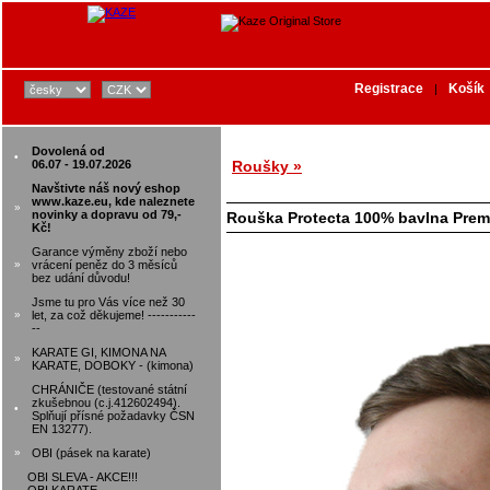
Registrace
Košík
|
Dovolená od
•
06.07 - 19.07.2026
Roušky »
Navštivte náš nový eshop
www.kaze.eu, kde naleznete
»
novinky a dopravu od 79,-
Rouška Protecta 100% bavlna Prem
Kč!
Garance výměny zboží nebo
»
vrácení peněz do 3 měsíců
bez udání důvodu!
Jsme tu pro Vás více než 30
»
let, za což děkujeme! -----------
--
KARATE GI, KIMONA NA
»
KARATE, DOBOKY - (kimona)
CHRÁNIČE (testované státní
zkušebnou (c.j.412602494).
•
Splňují přísné požadavky ČSN
EN 13277).
»
OBI (pásek na karate)
OBI SLEVA - AKCE!!!