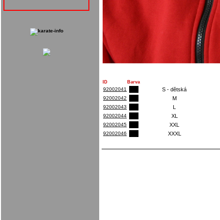
ID
Barva
92002041
S - dětská
92002042
M
92002043
L
92002044
XL
92002045
XXL
92002046
XXXL